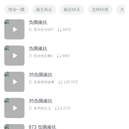
情深一隅
顽主风云
最后50天
北纬50度
大荒
负隅顽抗
霓为衣兮007
6975
负隅顽抗
怕冷的企鹅e
8967
35负隅顽抗
史老师讲故事
128.79万
35负隅顽抗
有声的文儿
6.71万
873 负隅顽抗