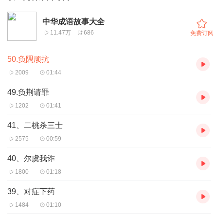
中华成语故事大全
11.47万
686
免费订阅
50.负隅顽抗
2009
01:44
49.负荆请罪
1202
01:41
41、二桃杀三士
2575
00:59
40、尔虞我诈
1800
01:18
39、对症下药
1484
01:10