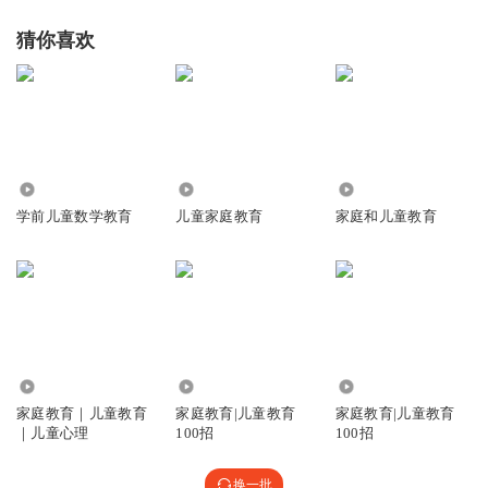
合人的成长规律。
猜你喜欢
教育永远是累的，是笨功夫，是２０多年的长征，没有走完
之前，任何一步的懒惰、放松、失序，都可能令你前功尽
弃。
说回学习，一个人要到什么时候，学习心理才能成熟？研究
7200
888
3310
表明，初中二年级。初中二年级之前，学习上，孩子需要父
学前儿童数学教育
儿童家庭教育
家庭和儿童教育
母的帮助。而直到成人，家长才可以交出“他律权”，允许孩
子完全自律。问题是，当我们没有帮助他形成自律的能力，
你敢完全放手吗？“啃老族”的广泛存在，足以说明，即使成
人，也不一定就能自律。所以，趁孩子还在你的身边，趁你
还有机会对他进行指导，别放松，去负你该负的责任，履行
3.52万
43.78万
1.32万
为人父母的义务。
家庭教育｜儿童教育
家庭教育|儿童教育
家庭教育|儿童教育
自律，是一种能力，是在陪伴中形成的。家长先他律，慢慢
｜儿童心理
100招
100招
一点点放手，孩子才形成自律。
换一批