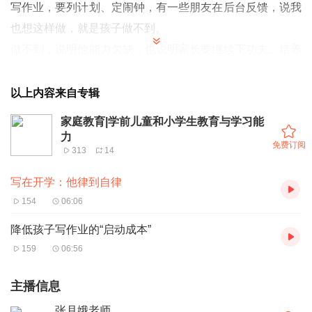
写作业，要列计划、定闹钟，有一些朋友在后台反馈，说我
也想这样做，就是孩子做不到。
做不到，说明他能力欠缺，也说明家长要继续下功夫。培养
能力，需要家长的陪伴与帮助。
以上内容来自专辑
一
家庭教育|学前儿童和小学生教育与学习能
自律之前，先要他律。
力
免费订阅
他律到自律，隔着习惯、能力、兴趣、目标、理想
……
虽然
313
14
远隔千山万水，但也不是无迹可循。这中间，需要家长给他
写在开学：他律到自律
搭桥铺路。
154
06:06
教育中，陪伴、指引、帮助，是必须的。孩子不会自行养成
降低孩子写作业的“启动成本”
好的学习习惯，在他律的帮助下，孩子才能养成习惯，形成
159
06:56
能力。先带他飞，他才能单飞，也才能飞好。
在孩子成人之前，指引、他律是必须的。我是一名高中老
主播信息
师，２０多年的工作，见惯了各种各样的父母与孩子。我发
张月娥老师