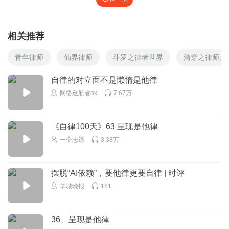
三
我们把时间与精力放在哪里，哪里就会开花结果。应酬广，
相关推荐
就会收获或真心或假意的朋友；爱运动，就会收获身材与健
青年律师
仙界律师
斗罗之律者世界
清穿之律师太
康
……
我们把休闲时间、生活时间匀出一部分，精力拿出一
部分，放在孩子身上，孩子才可能进步。
自律的对立面不是懒惰是他律
好多人说，我没有时间。
网络迷航者ox
7.67万
那么，将生活排序吧。除了工作、养家糊口的时间，排在时
间表第一位的，就应该是教育孩子，因为这是和你的未来、
《自律100天》63 呈现是他律
家庭的未来联系最紧密的一件事。
一个志远
3.38万
生活中“做减法”：
减少玩手机的时间。进门找固定的地点，夫妻双双把手机放
摆脱“AI依赖”，要他律更要自律 | 时评
起来。别怕耽误事，该你的事别人不会放过你，会找你的。
羊城晚报
161
减少家务时间。把家里收拾的极整洁，看起来也干了活，心
里坦然了，但其实有时候，这是一个逃避责任的借口。
36、呈现是他律