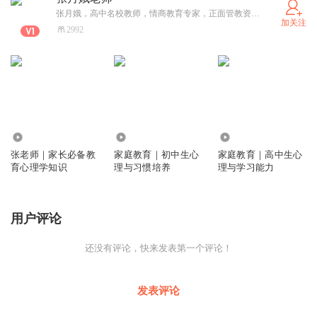
现的一个规律是，孩子越优秀，父母越操心，付出的心血越
张月娥，高中名校教师，情商教育专家，正面管教资深讲师，非暴力沟通、NLP简快心理疗法推广人。20年教龄资深班主任，骨干名师，所教学生考入清华、北大、浙大、复旦等名校数百人，所带班级获省级先进班集体称号。
加关注
多。孩子越大，父母要关心与引领的东西越难。
2992
这就像教练与运动员，初学者，教练省事，只教基础；世界
冠军，对教练的要求自然也达到了世界级水平，所以即便是
奥运“八金王”菲尔蒲斯、伟大的乔丹、科比，也需要教练一
直辅助到职业生涯的最后阶段。
没有教练，天才也只能是二流选手。
1672
1291
17.00万
张老师｜家长必备教
家庭教育｜初中生心
家庭教育｜高中生心
二
育心理学知识
理与习惯培养
理与学习能力
什么样的孩子，父母不用管了呢？孩子放弃了自己，父母也
接纳了现状，父母就不用为孩子的学习操心了。
用户评论
教育没有一听就开挂的秘笈，如果有，那就是投机，而这种
还没有评论，快来发表第一个评论！
投机却往往大有市场，因为它给了一些人懒惰的理由，
以“为孩子好”的名义，获得个人生活的轻松。我们也千万不
发表评论
要把谦虚当成经验，那些优秀的父母，即使他告诉你“我们
没怎么管，全靠他自己”，你也不要信以为真，因为这不符