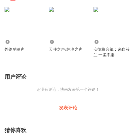
8.78万
2.67万
1.69万
外婆的歌声
天使之声/纯净之声
安德蒙合辑：来自芬
兰 一尘不染
用户评论
还没有评论，快来发表第一个评论！
发表评论
猜你喜欢