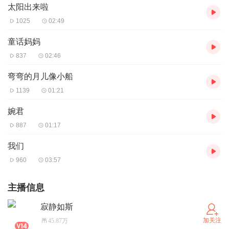
太阳出来啦
1025
02:49
童话妈妈
837
02:46
弯弯的月儿像小船
1139
01:21
婉君
887
01:17
我们
960
03:57
主播信息
寂静如斯
加关注
45.87万