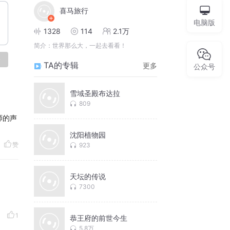
喜马旅行
电脑版
1328
114
2.1万
简介：
世界那么大，一起去看看！
论
TA的专辑
更多
公众号
雪域圣殿布达拉
809
师的声
！
沈阳植物园
赞
923
天坛的传说
7300
1
恭王府的前世今生
5.8万