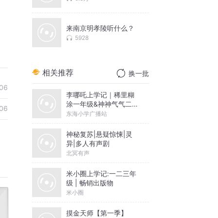
来南京明孝陵听什么？
5928
相关推荐
换一批
06
李哪吒上学记｜稀里糊
涂一年级&神神气气二年
06
级
东海小学广播站
神秘复苏|悬疑惊悚|灵
异|多人有声剧
北冥有声
米小圈上学记:一二三年
级 | 畅销出版物
米小圈
摸金天师【第一季】