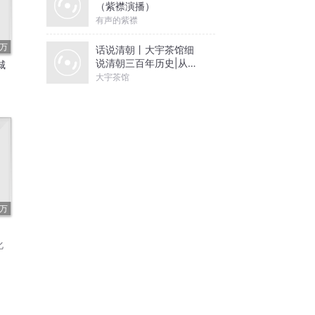
（紫襟演播）
有声的紫襟
4万
话说清朝丨大宇茶馆细
说清朝三百年历史|从努
城
尔哈赤到末代皇帝溥仪|
大宇茶馆
康熙雍正乾隆
6万
化