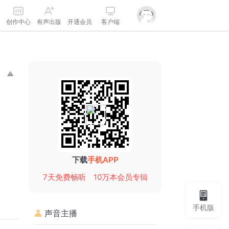
创作中心
有声出版
开通会员
客户端
下载
手机APP
7天免费畅听
10万本会员专辑
手机版
声音主播