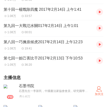
第十回一楊戬除四魔 2017年2月14日 上午1:41
1.08万
33:57
第九回一大戰氾水關017年2月14日 上午1:01
1.08万
00:01
第八回一巧擒祟候虎2017年2月14日 上午12:23
1.08万
19:41
笫七回一妲己害比干2017年2月13日 下午10:53
1.09万
36:20
主播信息
石墨书院
石墨先生一李新民，中國書法家協會會員，研究國學，教育，音樂，收藏，飲食，宗教等，愿結天下之友。手机18999333598，有一个画廊，两个工作室，有書法班及數理化辅导。
加关注
6.48万