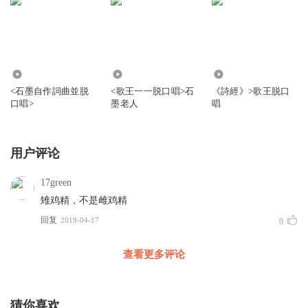
6.45万
23.87万
15.05万
<石墨自作詞曲並脱
<歌王一一脱口唱>石
《詩經》>歌王脱口
口唱>
墨老人
唱
用户评论
17green
雉鸡精，不是雌鸡精
回复
2019-04-17
0
查看更多评论
猜你喜欢