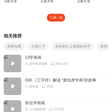
儿歌大全
儿歌大全
儿歌大全
1599860hhwa
1
回复
2024-01-19
0
换一批
相关推荐
画界仙尊
大画三千
在你的心上画我的名字
你的画
13学画画
龙爷爷讲故事
354.13万
008 《三字经》解读 “唐伯虎学画”的故事
凯丰说
1910
米拉学画画
小月姐姐FM
77.16万