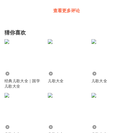
查看更多评论
小恬恬妹妹
一点也不像歌。
回复
2022-08-05
2
猜你喜欢
听友289371710
na
回复
2021-12-05
2
90.22万
4.52万
483.60万
听友209571872
经典儿歌大全｜国学
儿歌大全
儿歌大全
m g
儿歌大全
回复
2021-03-29
2
玉兰谈心
画画。傻瓜。讲话。
回复
2020-10-26
3
185.18万
21.04万
65.93万