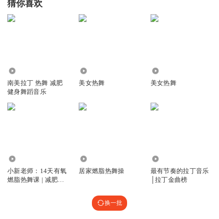
猜你喜欢
3.47万
38.55万
17.79万
南美拉丁 热舞 减肥
美女热舞
美女热舞
健身舞蹈音乐
4410
2303
9511
小新老师：14天有氧
居家燃脂热舞操
最有节奏的拉丁音乐
燃脂热舞课 | 减肥健
│拉丁金曲榜
身
换一批