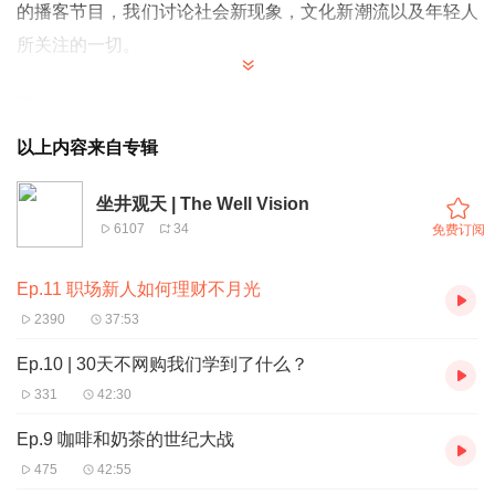
的播客节目，我们讨论社会新现象，文化新潮流以及年轻人
所关注的一切。
主播：
美岭 非典型北方人 纽约大学 市场营销人
以上内容来自专辑
小许 典型南方人 剑桥大学 从事于金融分析
坐井观天 | The Well Vision
喜马拉雅
@
坐井观天
6107
34
免费订阅
Ep.11 职场新人如何理财不月光
2390
37:53
Ep.10 | 30天不网购我们学到了什么？
331
42:30
Ep.9 咖啡和奶茶的世纪大战
475
42:55