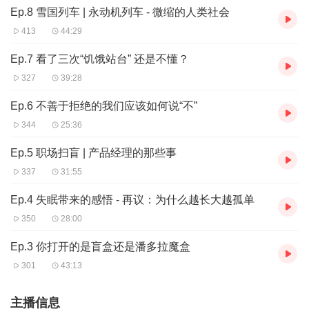
Ep.8 雪国列车 | 永动机列车 - 微缩的人类社会
413
44:29
Ep.7 看了三次“饥饿站台” 还是不懂？
327
39:28
Ep.6 不善于拒绝的我们应该如何说“不”
344
25:36
Ep.5 职场扫盲 | 产品经理的那些事
337
31:55
Ep.4 失眠带来的感悟 - 再议：为什么越长大越孤单
350
28:00
Ep.3 你打开的是盲盒还是潘多拉魔盒
301
43:13
主播信息