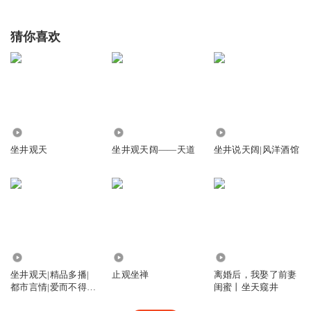
猜你喜欢
7.52万
2.93万
2.70万
坐井观天
坐井观天阔——天道
坐井说天阔|风洋酒馆
434
7965
106.32万
坐井观天|精品多播|
止观坐禅
离婚后，我娶了前妻
都市言情|爱而不得|
闺蜜丨坐天窥井
金丝雀