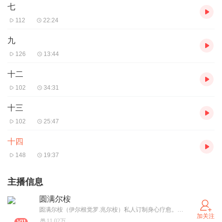
七
112
22:24
九
126
13:44
十二
102
34:31
十三
102
25:47
十四
148
19:37
主播信息
圆满尔桉
圆满尔桉（伊尔根觉罗.兆尔桉）私人订制身心疗愈。一对一心理咨询师、瑜伽行者、徒手疗愈、颂钵疗愈培训师，师承北印度的瑜伽师和阿育韦陀瑜伽医生Devi Pal Singh ，影视制片人、国家一级播音员。分享快乐，带你走进无忧、无惧、充满喜悦和爱的世界里！
加关注
11.02万