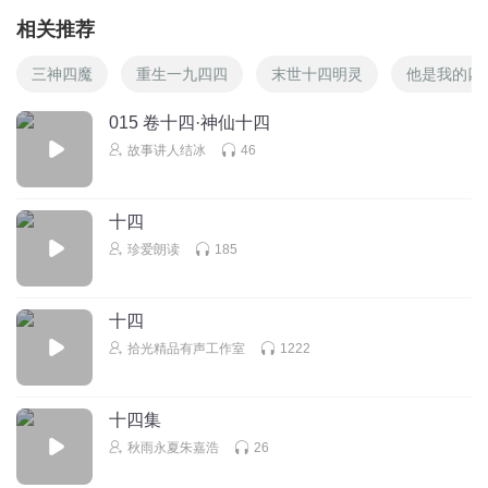
相关推荐
三神四魔
重生一九四四
末世十四明灵
他是我的四
015 卷十四·神仙十四
故事讲人结冰
46
十四
珍爱朗读
185
十四
拾光精品有声工作室
1222
十四集
秋雨永夏朱嘉浩
26