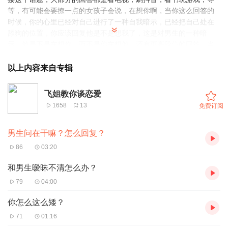
等，有可能会要撩一点的女孩子会说，在想你啊，当你这么回答的
时候，你的心里已经对自己进行了一种自我暗示，已经把自己处在
舔狗的位置，你应该回复他是不是想我了，这是对男生的一种暗
示，他是不是在想你，而不是你在想他，还有更高段位的回答，当
男人问你在干嘛，你可以说我在研究中国人与外国人之间的文化差
异，男人肯定会说什么差异呢，你可以回他，外国人想你的时候会
以上内容来自专辑
直接说我想你了，而中国人则会说在干嘛，直接默认他就在想你的
状态，学会了吗？霸气的回应，天天问你在干嘛，不工作你养我
飞姐教你谈恋爱
啊，幽默的回应，掐指一算，你是不是想我了，调情的回应我能干
1658
13
免费订阅
嘛心都被你带走了，调皮的回应你猜猜看，猜对有奖励，高情商的
回忆，在等喜欢的人和我聊天呀。你可以回复我在和一个小哥哥聊
男生问在干嘛？怎么回复？
天，他好像吃醋了，他回复我 一个 哦，一下就投了一个甜蜜在他心
中，你学会了吗？更多恋爱技巧关注我。
86
03:20
和男生暧昧不清怎么办？
79
04:00
你怎么这么矮？
71
01:16