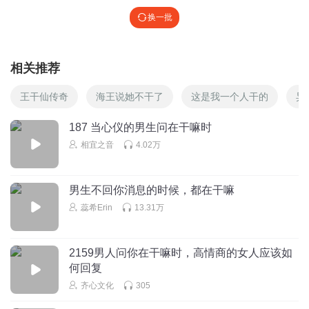
换一批
相关推荐
王干仙传奇
海王说她不干了
这是我一个人干的
异
187 当心仪的男生问在干嘛时
相宜之音
4.02万
男生不回你消息的时候，都在干嘛
蕊希Erin
13.31万
2159男人问你在干嘛时，高情商的女人应该如
何回复
齐心文化
305