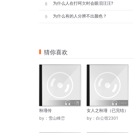
为什么人在打呵欠时会眼泪汪汪?
8
为什么有的人分辨不出颜色？
9
猜你喜欢
1.6万
2464
秋瑾传
女人之秋瑾（已完结）
by：
雪山峰峦
by：
白公馆2301