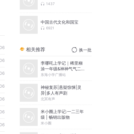
1437
中国古代文化和国宝
6921
06
相关推荐
换一批
06
李哪吒上学记｜稀里糊
涂一年级&神神气气二年
06
级
东海小学广播站
06
神秘复苏|悬疑惊悚|灵
异|多人有声剧
06
北冥有声
米小圈上学记:一二三年
06
级 | 畅销出版物
米小圈
06