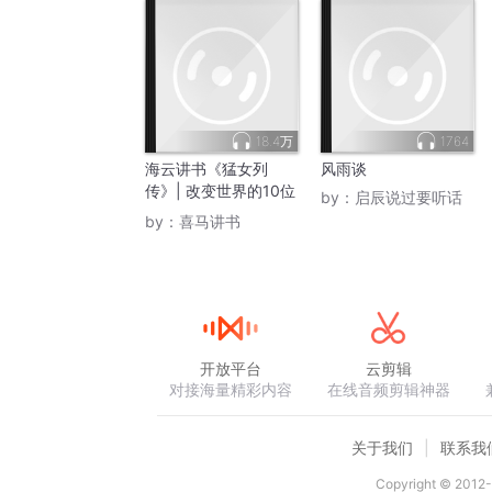
18.4万
1764
海云讲书《猛女列
风雨谈
传》| 改变世界的10位
by：
启辰说过要听话
女性 女性传记 波伏
by：
喜马讲书
瓦、梦露、秋瑾、香奈
儿
开放平台
云剪辑
对接海量精彩内容
在线音频剪辑神器
关于我们
联系我
Copyright © 2012-