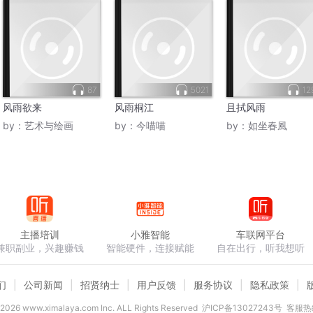
87
5021
12
风雨欲来
风雨桐江
且拭风雨
by：
艺术与绘画
by：
今喵喵
by：
如坐春風
主播培训
小雅智能
车联网平台
兼职副业，兴趣赚钱
智能硬件，连接赋能
自在出行，听我想听
们
公司新闻
招贤纳士
用户反馈
服务协议
隐私政策
2026
www.ximalaya.com lnc. ALL Rights Reserved
沪ICP备13027243号
客服热线