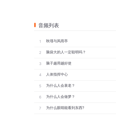
音频列表
秋瑾与风雨亭
1
脑袋大的人一定聪明吗？
2
脑子越用越好使
3
人体指挥中心
4
为什么人会衰老？
5
为什么人会做梦？
6
为什么眼睛能看到东西?
7