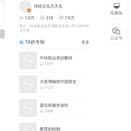
传统文化天天见
电脑版
1.8万
316
7.6万
简介：
对传统文化充满敬意并热心学习的中年
文艺男
论
公众号
TA的专辑
更多
牛转新运美好翻倍
1216
大英博物馆中国简史
4.2万
梁实秋雅舍谈吃
5988
断臂的梧桐