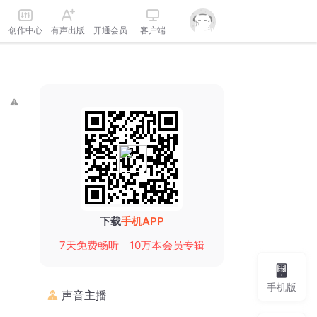
创作中心
有声出版
开通会员
客户端
下载
手机APP
7天免费畅听
10万本会员专辑
手机版
声音主播