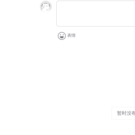
表情
暂时没