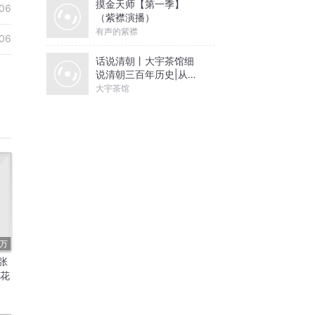
摸金天师【第一季】
06
（紫襟演播）
有声的紫襟
06
话说清朝丨大宇茶馆细
说清朝三百年历史|从努
尔哈赤到末代皇帝溥仪|
大宇茶馆
康熙雍正乾隆
8万
张
金花