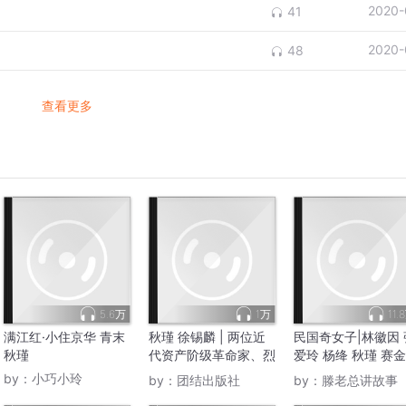
2020-
41
2020-
48
查看更多
5.6万
1万
11.
满江红·小住京华 青末
秋瑾 徐锡麟 | 两位近
民国奇女子|林徽因 
秋瑾
代资产阶级革命家、烈
爱玲 杨绛 秋瑾 赛
士
唐群英
by：
小巧小玲
by：
团结出版社
by：
滕老总讲故事