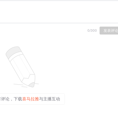
发表评
0
/
300
有评论，下载
喜马拉雅
与主播互动