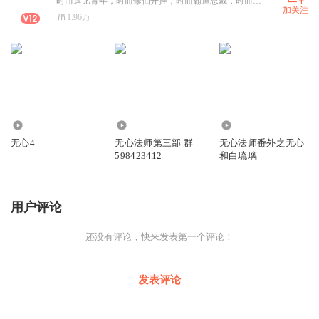
时而逗比青年，时而修仙开挂，时而霸道总裁，时而惊悚一吓！在下就是琅琅书社的琅琅君，总有一款耽误你！别瞅了，赶紧过来听书喽！（Q:408496523，群：598423412，微公众：琅琅书社。）
加关注
1.96万
2.86万
2.27万
8747
无心4
无心法师第三部 群
无心法师番外之无心
598423412
和白琉璃
用户评论
还没有评论，快来发表第一个评论！
发表评论