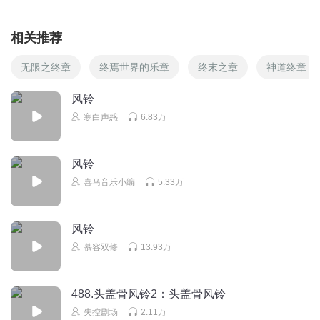
相关推荐
无限之终章
终焉世界的乐章
终末之章
神道终章
风铃
寒白声惑
6.83万
风铃
喜马音乐小编
5.33万
风铃
慕容双修
13.93万
488.头盖骨风铃2：头盖骨风铃
失控剧场
2.11万