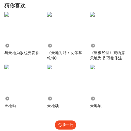
猜你喜欢
848
3.04万
1.03万
与天地为敌也要爱你
《天地为聘：女帝掌
《皇极经世》观物篇
乾坤》
天地为书 万物作注的
哲思录
1.02万
418
78.01万
天地劫
天地颂
天地颂
换一批