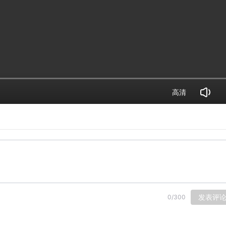
高清
发表评
0
/
300