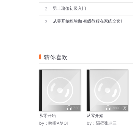
男士瑜伽初级入门
2
从零开始练瑜伽 初级教程在家练全套1
3
猜你喜欢
738
3800.3万
从零开始
从零开始
by：
哆啦A梦Ol
by：
隔壁张老三