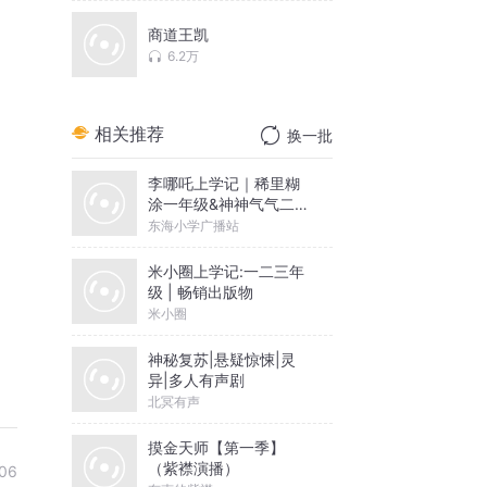
商道王凯
6.2万
相关推荐
换一批
李哪吒上学记｜稀里糊
涂一年级&神神气气二年
级
东海小学广播站
米小圈上学记:一二三年
级 | 畅销出版物
米小圈
神秘复苏|悬疑惊悚|灵
异|多人有声剧
北冥有声
摸金天师【第一季】
（紫襟演播）
06