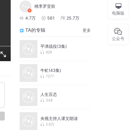
桃李罗堂前
电脑版
4.7万
561
25.7万
TA的专辑
更多
公众号
平津战役(3集)
926
牛虻(43集)
7277
人生百态
348
论
央视主持人课文朗读
2.6万