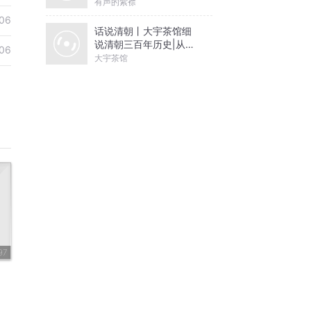
有声的紫襟
06
话说清朝丨大宇茶馆细
说清朝三百年历史|从努
06
尔哈赤到末代皇帝溥仪|
大宇茶馆
康熙雍正乾隆
97