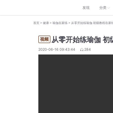
发现
分类
>
>
>
首页
健康
瑜伽在家练
从零开始练瑜伽 初级教程在家
从零开始练瑜伽 初
2020-06-16 09:43:44
284