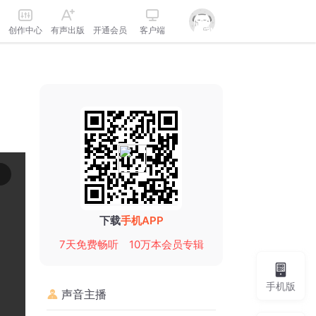
创作中心
有声出版
开通会员
客户端
下载
手机APP
7天免费畅听
10万本会员专辑
手机版
声音主播