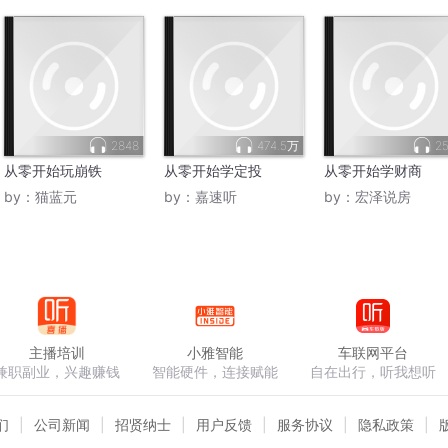
2848
474.5万
25
从零开始玩崩铁
从零开始学定投
从零开始学财商
by：
猫蓝元
by：
嘉速听
by：
宏泽说房
主播培训
小雅智能
车联网平台
兼职副业，兴趣赚钱
智能硬件，连接赋能
自在出行，听我想听
们
公司新闻
招贤纳士
用户反馈
服务协议
隐私政策