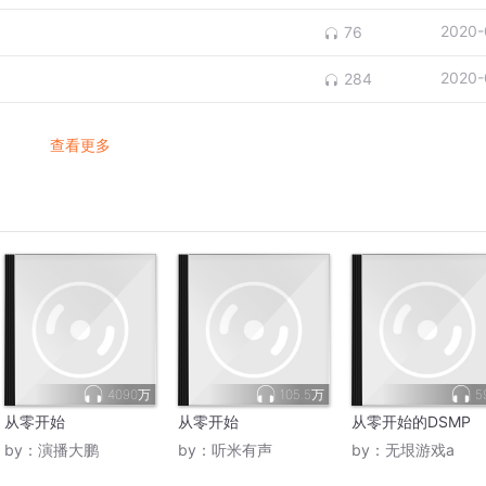
2020-
76
2020-
284
查看更多
4090万
105.5万
5
从零开始
从零开始
从零开始的DSMP
by：
演播大鹏
by：
听米有声
by：
无垠游戏a