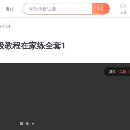
电台
上传
练全套1
级教程在家练全套1
切换 -
音频