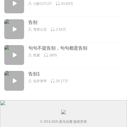
小默127127
43.83万
告别
雪碧云宝
2.54万
句句不提告别，句句都是告别
凯紫
2855
告别1
伯牙弹琴
25.17万
© 2014-
2026
喜马拉雅 版权所有