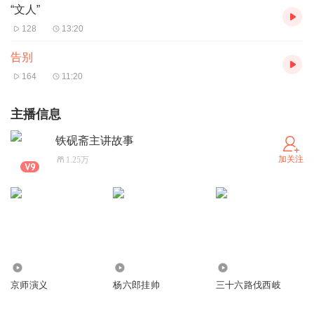
“文人”
128
13:20
告别
164
11:20
主播信息
铁砚斋主讲故事
加关注
1.25万
3201
0
46.54万
京师演义
杨六郎挂帅
三十六路伐西岐