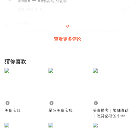
谢谢(๑˙ー˙๑)作者写的故事
回复
2021-08-16
1
51崇升
生死契！完美大收官…感谢前部和后部的主播辛苦啦！你们
的付出！带来我的快乐！
查看更多评论
回复
2021-08-16
1
猜你喜欢
沈洁_8I
听完了！好听！但和美食有啥关系？
回复
2020-10-16
1
籽嫣
完结啦 笔芯～
2.22万
21.94万
7257
回复
2020-07-12
1
美食宝典
星际美食宝典
美食播客｜饕妹食话
｜吃货必听的中华美
食宝典
15879311bnq
忘记撒🌸