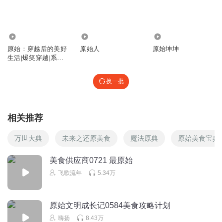
回复
2022-09-25
0
邹慧莲_6p
52.82万
6233
835
主播棒棒哒辛苦了 好美的故事，这么快就完结了，好舍不得
原始：穿越后的美好
原始人
原始坤坤
呀
生活|爆笑穿越|系统
流|原始基建|种田美
回复
2021-10-09
1
食|部落崛起
换一批
相关推荐
万世大典
未来之还原美食
魔法原典
原始美食宝典
美食供应商0721 最原始
飞歌流年
5.34万
原始文明成长记0584美食攻略计划
嗨扬
8.43万