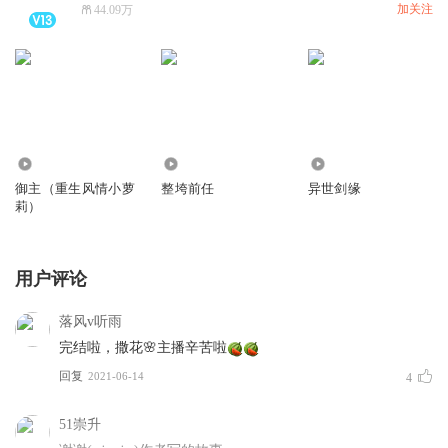
加关注
44.09万
8273
3426
8231
御主（重生风情小萝
整垮前任
异世剑缘
莉）
用户评论
落风v听雨
完结啦，撒花🌸主播辛苦啦
回复
2021-06-14
4
51崇升