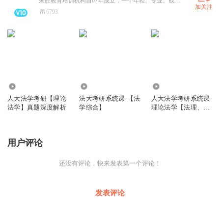
来胜教育培训机构自07年成立，一个年轻、专业、成绩亮眼的高端品牌机构，2012年起结合法商两大专业共同发展，打造大学生之升学、就业、出国的学习教育平台，追求『高分、精品、定制、速成』的办学宗旨。贯彻高端、精品经营理念，实现全方位法律人培训目标。
加关注
6793
58
353
465
人大法学考研【理论
法大考研系统课-【法
人大法学考研系统课-
法学】真题深度解析
学综合】
理论法学【法理、宪
法、法制史】
用户评论
还没有评论，快来发表第一个评论！
发表评论