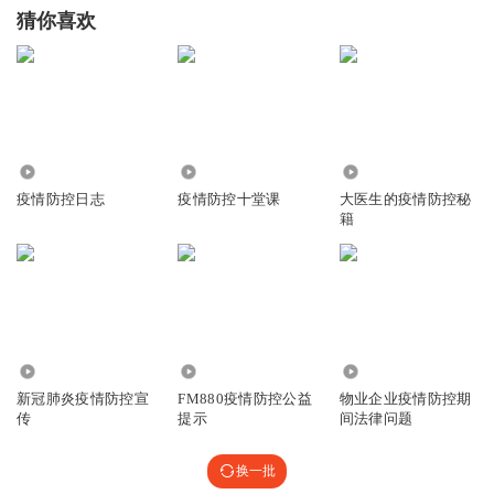
猜你喜欢
7091
3044
1.32万
疫情防控日志
疫情防控十堂课
大医生的疫情防控秘
籍
1.28万
1.19万
2092
新冠肺炎疫情防控宣
FM880疫情防控公益
物业企业疫情防控期
传
提示
间法律问题
换一批