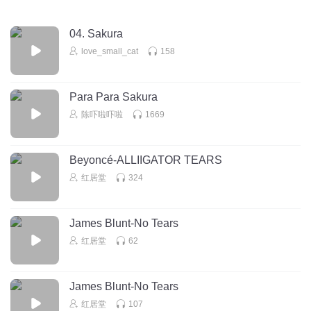
04. Sakura
love_small_cat
158
Para Para Sakura
陈吓啦吓啦
1669
Beyoncé-ALLIIGATOR TEARS
红居堂
324
James Blunt-No Tears
红居堂
62
James Blunt-No Tears
红居堂
107