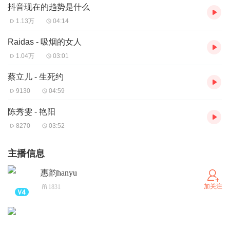
抖音现在的趋势是什么
1.13万
04:14
Raidas - 吸烟的女人
1.04万
03:01
蔡立儿 - 生死约
9130
04:59
陈秀雯 - 艳阳
8270
03:52
主播信息
惠韵hanyu
加关注
1831