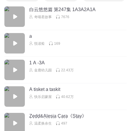
白云悠悠篇 第247集 1A3A2A1A
奇喵君故事
7676
a
悦读烩
169
1 A -3A
金鹿幼儿园
22.43万
A tisket a taskit
快乐启蒙屋
40.62万
Z᷂e᷂d᷂d᷂&A᷂l᷂e᷂s᷂i᷂a᷂ C᷂a᷂r᷂a᷂《S᷂t᷂a᷂y》
温柔换余生
497