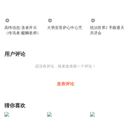
4354
2.72万
3663
高纬信息/圣者开示
大势至菩萨心中心咒
统治世界2 手眼通天
（传讯者-醍醐老师）
共济会
用户评论
还没有评论，快来发表第一个评论！
发表评论
猜你喜欢