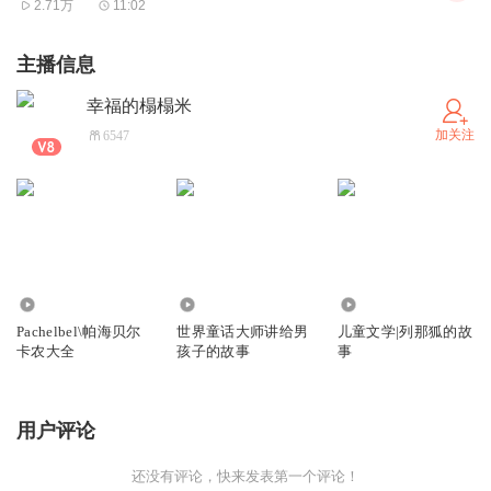
2.71万
11:02
主播信息
幸福的榻榻米
加关注
6547
8286
998
463
Pachelbel\帕海贝尔
世界童话大师讲给男
儿童文学|列那狐的故
卡农大全
孩子的故事
事
用户评论
还没有评论，快来发表第一个评论！