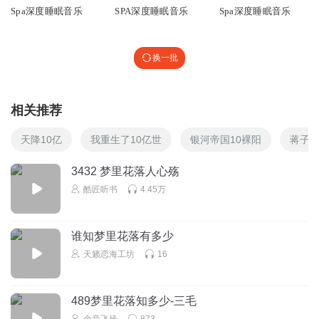
Spa深度睡眠音乐
SPA深度睡眠音乐
Spa深度睡眠音乐
换一批
相关推荐
天降10亿
我重生了10亿世
银河帝国10裸阳
蒋子龙
3432 梦里花落人心殇
酷匠听书
4.45万
谁知梦里花落有多少
天籁恋海工坊
16
489梦里花落知多少-三毛