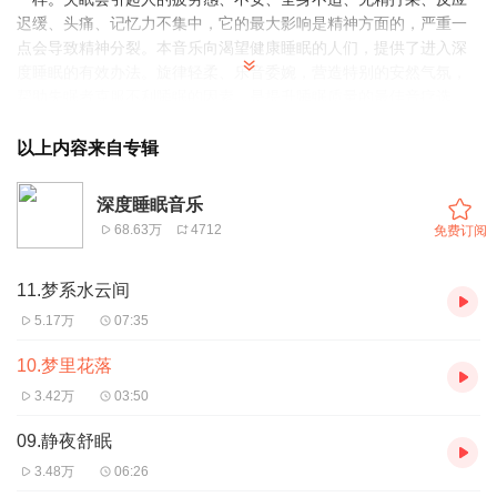
迟缓、头痛、记忆力不集中，它的最大影响是精神方面的，严重一
点会导致精神分裂。本音乐向渴望健康睡眠的人们，提供了进入深
度睡眠的有效办法。旋律轻柔、乐音委婉，营造特别的安然气氛，
帮助失眠者克服不利睡眠的因素，是提升睡眠质量的最佳音疗选
择。
以上内容来自专辑
深度睡眠音乐
68.63万
4712
免费订阅
11.梦系水云间
5.17万
07:35
10.梦里花落
3.42万
03:50
09.静夜舒眠
3.48万
06:26