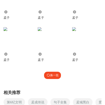
7.59万
5327
3268
孟子
孟子
孟子
1.17万
8702
1267
孟子
孟子
孟子
换一批
相关推荐
第6纪文明
孟成传说
句子全集
孟城黑白
爱情