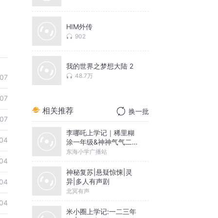
HIM外传
902
我的世界之梦想大陆 2
48.7万
07
07
相关推荐
换一批
07
李哪吒上学记｜稀里糊
04
涂一年级&神神气气二年
级
东海小学广播站
04
神秘复苏|悬疑惊悚|灵
异|多人有声剧
04
北冥有声
04
米小圈上学记:一二三年