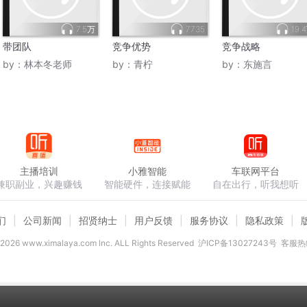
7.5万
7735
19.
带团队
竞争优势
竞争战略
by：
林本冬老师
by：
青柠
by：
东施言
主播培训
小雅智能
车联网平台
兼职副业，兴趣赚钱
智能硬件，连接赋能
自在出行，听我想听
们
公司新闻
招贤纳士
用户反馈
服务协议
隐私政策
2026
www.ximalaya.com lnc. ALL Rights Reserved
沪ICP备13027243号
客服热线