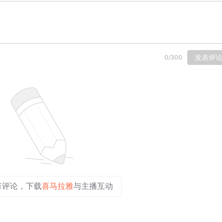
发表评
0
/
300
有评论，下载
喜马拉雅
与主播互动