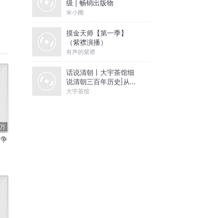
级 | 畅销出版物
米小圈
摸金天师【第一季】
（紫襟演播）
有声的紫襟
话说清朝丨大宇茶馆细
说清朝三百年历史|从努
尔哈赤到末代皇帝溥仪|
大宇茶馆
康熙雍正乾隆
6万
竞争