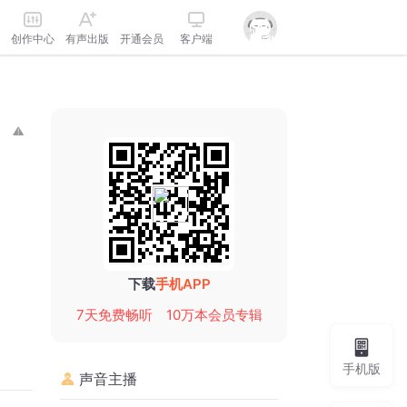
创作中心
有声出版
开通会员
客户端
下载
手机APP
7天免费畅听
10万本会员专辑
手机版
声音主播