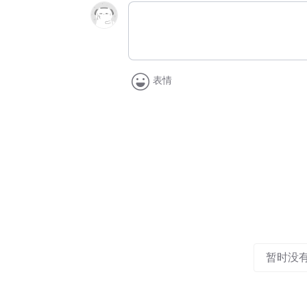
表情
暂时没