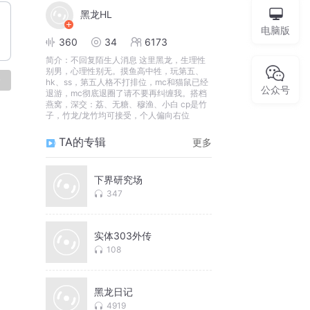
黑龙HL
电脑版
360
34
6173
简介：
不回复陌生人消息 这里黑龙，生理性
别男，心理性别无。摸鱼高中牲，玩第五、
论
hk、ss，第五人格不打排位，mc和猫鼠已经
公众号
退游，mc彻底退圈了请不要再纠缠我。搭档
燕窝，深交：荔、无糖、穆渔、小白 cp是竹
子，竹龙/龙竹均可接受，个人偏向右位
TA的专辑
更多
下界研究场
347
实体303外传
108
黑龙日记
4919