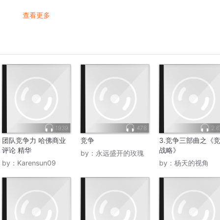
查看更多
1939
478
2.
团队竞争力 哈佛商业
竞争
3.竞争三部曲之《
评论 精华
战略》
by：
永远盛开的玫瑰
by：
Karensun09
by：
杨天的视角