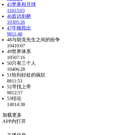
45苹果和月球
116
13:03
46造访剑桥
103
05:26
47牛顿胜出
98
11:48
48与胡克先生之间的纷争
104
10:07
49世界体系
105
07:16
50只有三个人
104
06:28
51恰到好处的疯狂
88
11:53
52寻找上帝
98
12:57
53结论
140
14:38
加载更多
APP内打开