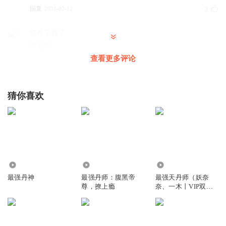
回复
2021-02-12
2
笑死了我了
求更新
查看更多评论
回复
2021-01-29
2
听友253780128
猜你喜欢
你好啊
回复
2020-12-11
2
难得聪明一时
还真是没结尾。
回复
681.14万
243.99万
376.55万
2021-11-29
1
最强丹神
最强丹师：腹黑帝
最强天丹师（妖奈
尊，撩上瘾
奈、一木丨VIP双
听友205809146
播）
👍👍👍👍👍👍👍👍👍👍
回复
2021-02-18
1