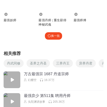
1479293olbg
还有多少集啊？什么时候能更新？
3.23万
24.46万
1.34万
最强妖师
最强丹师 | 重生获得
最强师傅
回复
2020-11-05
1
神秘武魂
听友230763962
换一批
更新哦
回复
2020-10-06
1
相关推荐
听友254341175
求更新
丹武同修
圣界之丹圣
三界丹王
异界丹君
丹
回复
2020-09-12
1
万古最强宗 1687 丹道宗师
幻樱空
16.37万
1351198swgu
快更啊
回复
2020-08-31
1
最强弃少 第511集 聘用丹师
头陀渊讲故事
205.36万