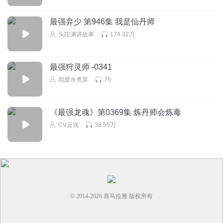
最强弃少 第946集 我是仙丹师
头陀渊讲故事
174.32万
最强狩灵师 -0341
我爱水煮菜
75
《最强龙魂》第0369集 炼丹师会炼毒
CV云浅
38.55万
© 2014-
2026
喜马拉雅 版权所有