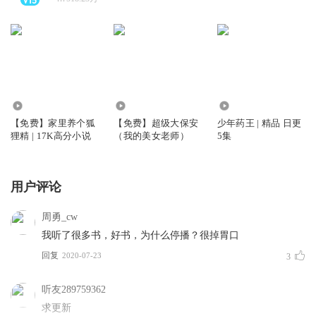
8.18万
4.99万
3.60亿
【免费】家里养个狐
【免费】超级大保安
少年药王 | 精品 日更
狸精 | 17K高分小说
（我的美女老师）
5集
用户评论
周勇_cw
我听了很多书，好书，为什么停播？很掉胃口
回复
2020-07-23
3
听友289759362
求更新