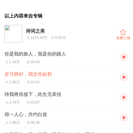
以上内容来自专辑
诗词之美
1615.83万
6.00万
免费订阅
你是我的旅人，我是你的路人
1.34万
04:40
岁月静好，我念你如初
1.56万
02:54
待我将你放下，此生无牵挂
1.76万
03:07
得一人心，共约白首
1.86万
06:36