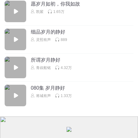
愿岁月如初，你我如故
凯紫
1.65万
细品岁月的静好
灵熙有声
889
所谓岁月静好
青叔船铭
4.32万
080集 岁月静好
将城有声
1.33万