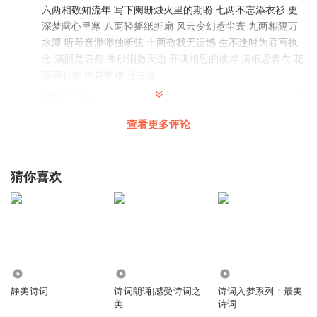
六两相敬知流年 写下阑珊烛火里的期盼 七两不忘添衣衫 更
深梦露心里寒 八两轻摇纸折扇 风云变幻惹尘寰 九两相隔万
水潭 听琴音渺渺独断弦 十两敬我无遗憾 生不逢时为君写执
念 满眼是哀怨 朱砂泪撒天边 开满相思的彼岸 满纸思青衣 花
落满心难 你是劫难 还是缘
回复
2020-10-22
5
查看更多评论
冉子yi
声音好听，加油！
回复
2020-07-18
4
猜你喜欢
挼蓝
回不去的是曾经，留不住的是风景。岁月如歌，念你如初！
回复
2020-07-18
3
7457
4028
1618.11万
请叫我美洋洋N次方
静美诗词
诗词朗诵|感受诗词之
诗词入梦系列：最美
美
诗词
回复
2021-05-27
1