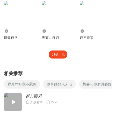
听友221315303
想忘却忘不了想爱却爱不到为什么
回复
2020-10-31
0
7442
1452
2440
最美诗词
美文、诗词
诗词美文
w4cw0gy3lspd3ewo62r9
挺好
回复
2020-08-15
0
换一批
相关推荐
岁月静好我不惹你
岁月静好人未老
想要与你岁月静好
岁月静好
久妖有声
2228