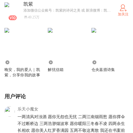
凯紫
添加微信公众账号：凯紫的诗词之美 或 新浪微博：凯紫，分享你我的故事。
加关注
49.25万
4500.43万
1154.08万
428.66万
晚安，我的爱人｜凯
解忧信箱
仓央嘉措诗集
紫，分享你我的故事
用户评论
乐天小魔女
一两清风对浊酒 愿你无怨也无忧 二两江南烟雨愁 愿你撑伞
不过断桥边 三两浩渺烟波寒 愿你暖阳三冬春不凌 四两余生
长相欢 愿你美人红罗香满园 五两不敬这离散 我还在书案前