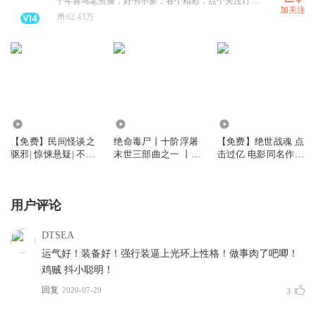
十年喜马老煮播，好书不多，各个精彩，点个关注订阅吧铁汁~~~ 要加粉丝群的私聊我
加关注
62.43万
44.80万
3125.98万
33.78万
【免费】民间怪谈之
绝命毒尸丨十阶浮屠
【免费】绝世战魂 点
驱邪| 惊悚悬疑| 不好
末世三部曲之一 丨丧
击过亿 电影同名作品
听来打夜彦丨多人有
尸科幻
双播免费
声剧
用户评论
DTSEA
运气好！装备好！强行装逼上光环上性格！做事肉了吧唧！
鸡贼 抖小聪明！
回复
2020-07-29
3