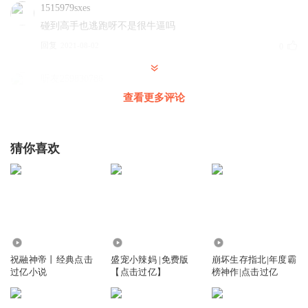
1515979sxes
碰到高手也逃跑呀不是很牛逼吗
回复
2021-08-02
0
听友259830786
不是渡劫的时候 忘了以前的功法ma 怎么 红尘变身术没忘啊
查看更多评论
回复
2021-02-14
0
猜你喜欢
18.26万
1.86万
203.74万
祝融神帝丨经典点击
盛宠小辣妈 |免费版
崩坏生存指北|年度霸
过亿小说
【点击过亿】
榜神作|点击过亿