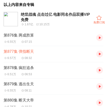
以上内容来自专辑
绝世战魂 点击过亿 电影同名作品双播VIP
免费
免费订阅
1.67亿
10.15万
第876集 两成胜算
6.55万
07:15
第877集 弹指断天
6.57万
08:32
第878集 疯狂追杀
6.51万
06:53
第879集 逃出生天
6.55万
08:11
第880集 断天大帝
6.78万
10:21