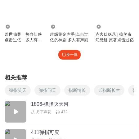
4199.90万
611.38万
2807
盖世仙尊丨热血仙侠
超级黄金左手|点击过
赤火伏妖录 | 搞笑奇
点击过亿丨多人有声
亿的神剧|多人有声剧
幻悬疑 原著点击过亿
剧
换一批
相关推荐
弹指笑天
弹指问天
指断情长
叩指断长生
弹
1806-弹指灭天河
月下声花
472
411弹指可灭