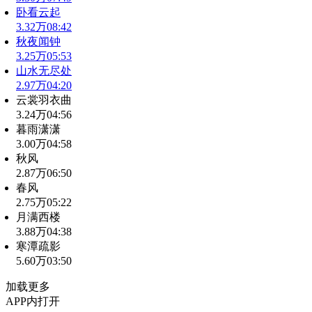
卧看云起
3.32万
08:42
秋夜闻钟
3.25万
05:53
山水无尽处
2.97万
04:20
云裳羽衣曲
3.24万
04:56
暮雨潇潇
3.00万
04:58
秋风
2.87万
06:50
春风
2.75万
05:22
月满西楼
3.88万
04:38
寒潭疏影
5.60万
03:50
加载更多
APP内打开