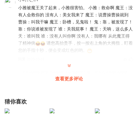
更新说明：每日12:00覆盖10集，不定期爆更。
小雅被魔王关了起来，小雅很害怕。 小雅：救命啊 魔王：没
(订阅+关注，更新每日提醒，不错过每一次爆更福利~）
有人会救你的 没有人：美女我来了 魔王：说曹操曹操就到
曹操：叫我干嘛 魔王：卧槽，见鬼啦！ 鬼：靠，被发现了！
靠：你说谁被发现了 谁：关我屁事！ 魔王：天呐，这么多人
天：谁叫我 谁：没有人叫你啊 没有人：我哪有 从此魔王得
【故事简介】
了精神病
请您高抬贵手，按一按右上角的大拇指，盯着
您的手指十秒，便会变成红色的哟。
韩萧，《星海》骨灰级代练，被来自东（zuo）方（zhe）
回复
2020-10-16
45
的神秘力量扔进穿越大军，携带玩家面板变成NPC，回到
《星海》公测之前，毅然选择难度最高的机械系。
飞天的独狼
回复 @
小时代_Uv
:
我翻了上去，不小心点到踩的按键
查看更多评论
了，抱歉抱歉，改成赞了
战舰列队纵横星海，星辰机甲夭矫如龙，幽能炮毁天灭地，
还有无边无际的机械大军，静静待在随身仓库里。
安梦幻泡影
一人，即是军团！
猜你喜欢
主播说话的语气和我上学时候的数学老师好像啊
一句
如果不是玩家出现，本书就是正经严肃的穿越异界题材......
话前面生音大后面慢慢变低。。。 当时就是因为老是听不习
惯这种语气后来才辍学了
【制作团队】
回复
2021-04-22
15