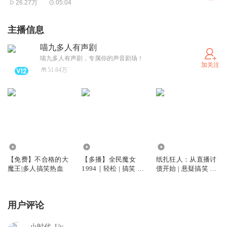
6、新版声音，邀您共鉴：
26.27万
05:04
新版本倾注了我们更多的用心与优化。如果在收听新版过程
主播信息
中，您发现任何问题或有宝贵的建议与意见（如对音效、演
绎、节奏等的反馈），欢迎您通过以下渠道与我们沟通：
喵九多人有声剧
喵九多人有声剧，专属你的声音剧场！
反馈通道： 请移步我们的官方 “催更企鹅群” (群号：680891
加关注
51.84万
455)。
郑重承诺：
您提交的反馈，我们将在 48小时内 予以答复，并明确告知
预计的修改完成时间。您的意见，是我们进步的重要动力！
7.69万
205.68万
15.36万
【免费】不合格的大
【多播】全民魔女
纸扎狂人：从直播讨
——————————————
魔王|多人搞笑热血
1994｜轻松 | 搞笑 |
债开始 | 悬疑搞笑 精
欢迎收听由阅文集团、起点中文网正版授权，喵九多人有声
时空穿梭 | 科幻 | 幻
品多人
想
出品的科幻、幻想、游戏、异界多人剧小说《超级机械
用户评论
师》。本书，游戏竞技题材，穿越，轻松，热血，简直停不
下来。
小时代_Uv