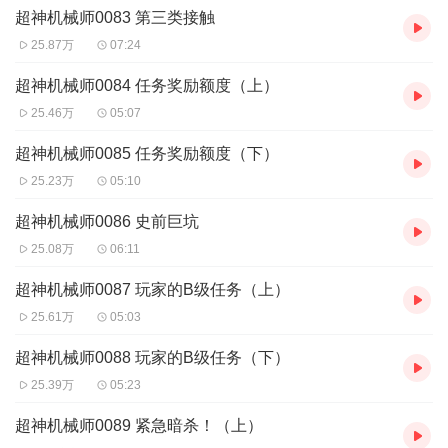
容，仍为待替换的老版本。
超神机械师0083 第三类接触
25.87万
07:24
3、加速覆盖中：
我们正以每日至少更新10章的速度推进新版覆盖工作。这意
超神机械师0084 任务奖励额度（上）
25.46万
05:07
味着您当前收听的老版本章节可能会很快被新版替换。
超神机械师0085 任务奖励额度（下）
4、听众关键提示：
25.23万
05:10
若您正在追听老版本，建议您立即收听至最新更新处，或尽
超神机械师0086 史前巨坑
快下载您想保留的老版本音频至本地设备。避免因版本替换
25.08万
06:11
造成的剧情内容差异，影响您的连贯收听体验。
超神机械师0087 玩家的B级任务（上）
5、致谢与邀请：
25.61万
05:03
由衷感谢大家一直以来的陪伴，以及对老版本可能存在不足
超神机械师0088 玩家的B级任务（下）
之处的包容与理解！是你们的支持让我们有动力将这份作品
25.39万
05:23
打磨得更完美。
超神机械师0089 紧急暗杀！（上）