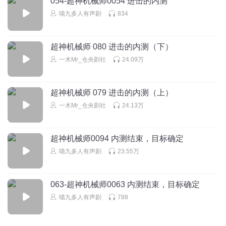
054-超神机械师0054 进击的内测
Black光
喵九多人有声剧
834
各种细节配音，能看出主播的用心，好听！赞一个。主播加
油
超神机械师 080 进击的内测（下）
回复
2020-11-25
11
一木Mr_仓央剧社
24.09万
弑血狂灵
内骨骼都有了，牌一架直升机就能解决的问题用这么费劲
超神机械师 079 进击的内测（上）
吗？
一木Mr_仓央剧社
24.13万
回复
2023-11-08
7
海阔天空_i0d
超神机械师0094 内测结束，目标确定
筛（shai）子不是塞子
喵九多人有声剧
23.55万
回复
2021-04-23
5
063-超神机械师0063 内测结束，目标确定
一曲情丝未了
回复 @
海阔天空_i0d
:
主播 大舌头
喵九多人有声剧
788
粉饰愿景