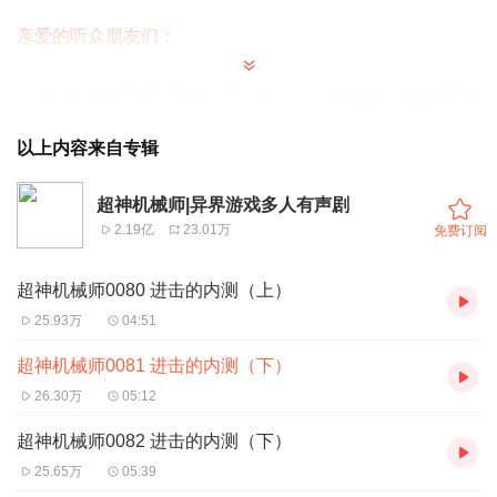
亲爱的听众朋友们：
感谢您长久以来对喵九多人有声剧《超神机械师》的喜爱与
支持！为了呈现更高质量的收听体验，我们正在对本专辑进
以上内容来自专辑
行全面重制优化。
超神机械师|异界游戏多人有声剧
本次重制核心信息：
2.19亿
23.01万
免费订阅
1、动态更新过程：
超神机械师0080 进击的内测（上）
重制是一项持续的“覆盖”工程。我们将用精制的新版内容逐
25.93万
04:51
一替换现有老版本章节。
超神机械师0081 进击的内测（下）
26.30万
05:12
2、时空分割线：
《超神机械师》同名主题曲 将作为新旧版本的清晰边界。
超神机械师0082 进击的内测（下）
主题曲之前的内容代表已完成替换的新版；主题曲之后的内
25.65万
05:39