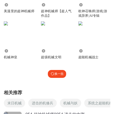
出品：喵九娱乐
牧树人_5x
回复 @
安梦幻泡影
:
这个叼
14.25万
1304.59万
2.27万
编剧：喵三岁
美漫里的超神机械师
超神机械师【超人气
欧神召唤师|游戏|游
作品】
戏异界|AI专辑
主播：顺爷、周青、夏雨、柏林、极道王、七言、伊小爱、
海绵宝宝吧
阿宽、喵九、林子等
我觉得主角在这里脑子有点不正常，明明穿越过来知道很多
任务，真的不缺这一点经验，他就是一条命，一个不好还可
后期：喵九
能害死自己人，还是别人的地盘上，别人不信，你遇见困难
别人不会支援你，还可能为了掩盖自己的错误，对你进行杀
喵九多人有声剧，专属你的声音剧场！
人灭口。
46.27万
92.20万
17.16万
回复
机械神皇
超级机械文明
超能机械战士
2020-11-13
13
救死服伤
回复 @
海绵宝宝吧
:
就你这眼界和智商也别听这个了吧，
换一批
星海的经验体系你都没搞明白就哔哔，都叫星海了，主题就是宇
宙，你在一个连宇宙航行科技都没有的初始星球苟着才是有病，下
个阶段，直接就是全球性的灾难，你不借助各种高回报的任务升
级，就苟着，你凭什么活下去？玩家可以直接借助系统进入宇宙文
相关推荐
明等级。主角就一NPC，他只能靠自己，就一个海蓝星能有多少任
末日机械
进击的机修兵
机械与妖
系统之超能机械
务支撑主角踏入星海？