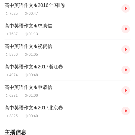
高中英语作文♞2016全国Ⅱ卷
Yours sincerely,
7525
00:47
Li Hua
高中英语作文♞求助信
每日一句：
7687
01:13
Put aside logic, do what feels right.
抛开逻辑，跟着直觉走。
高中英语作文♞祝贺信
5950
01:05
高中英语作文♞2017浙江卷
4974
00:48
高中英语作文♞申请信
6231
01:00
高中英语作文♞2017北京卷
3825
00:40
主播信息