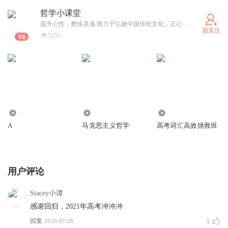
哲学小课堂
提升心性，磨练灵魂 致力于弘扬中国传统文化，正心正念 能量！ 你的思想就是你的命运！ 提升思维，提高认知，深度思考！
加关注
5253
2307
166
1724
A
马克思主义哲学
高考词汇高效拯救班
用户评论
Stacey小谭
感谢回归，2021年高考冲冲冲
回复
2020-07-26
5