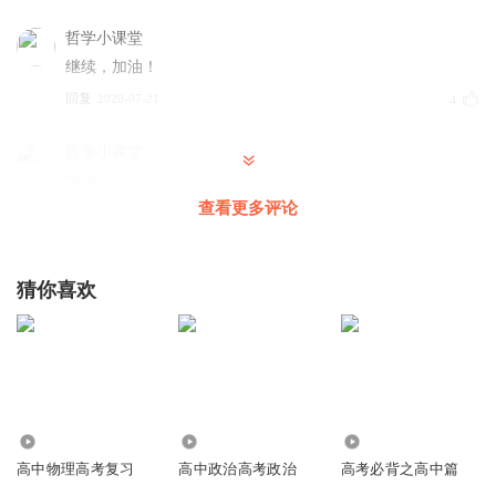
哲学小课堂
继续，加油！
回复
2020-07-21
4
哲学小课堂
加油
查看更多评论
回复
2020-07-21
5
听友338394936
猜你喜欢
快出河南作文
回复
2021-08-14
2
哲学小课堂
回复 @
听友338394936
:
最近一年都没咋录
3.33万
1.40万
61.68万
夏日荧风
高中物理高考复习
高中政治高考政治
高考必背之高中篇
众望所归，我又回来啦，继续更新，感谢大家支持！