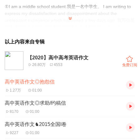
①I am a middle school student.我是一名中学生。 I am writing to
express my dissatisfaction and disappointment about the
unpleasant experience which happened a few days ago. 我写信是
想表达我对几天前发生的不愉快经历的不满和失望。I bought some
books from the Internet. 我从网上买了一些书。But when I
received the books, I was disappointed to find that some of the
以上内容来自专辑
books are not only poorly printed, but also slightly damaged, and
even some pages are missing. 但是当我收到书的时候，我很失望
【2020】高中高考英语作文
的发现，有些书不仅印刷不好，而且有轻微的损坏，甚至有缺页。In
26.80万
4553
免费订阅
addition, some of the books are more expensive than those in the
local bookstores.此外，有些书比当地书店的要贵。
高中英语作文◎抱怨信
②Therefore, I am writing to ask you for help, and I hope that you
1.27万
01:00
can focus on this matter, which can arouse the attention of the
relevant departments.因此，我写信请求您的帮助，希望您能关注
高中英语作文◎求助/约稿信
此事，引起相关部门的重视。 I totally believe that they will improve
8170
01:00
their service in the future.我完全相信他们将来会改进服务的。
高中英语作文♞2015全国Ι卷
③I would be grateful if you could take my opinion into
9227
01:00
consideration.如果您能考虑我的意见，我将不胜感激。