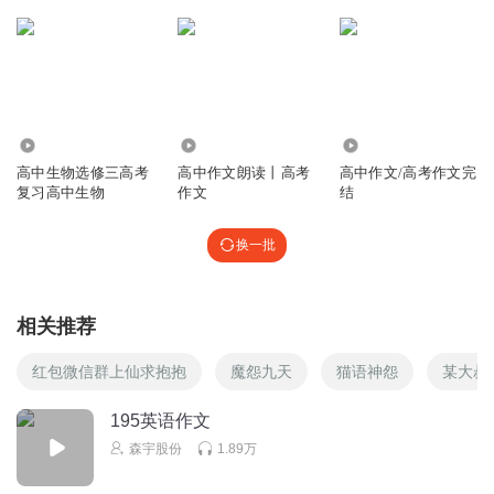
回复
2021-06-09
3
神奇养乐多
很棒
回复
2020-11-15
0
4781
3275
3207
高中生物选修三高考
高中作文朗读丨高考
高中作文/高考作文完
复习高中生物
作文
结
换一批
相关推荐
红包微信群上仙求抱抱
魔怨九天
猫语神怨
某大叔
195英语作文
森宇股份
1.89万