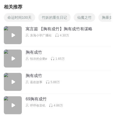
相关推荐
命运时间100天
竹妖的重生日记
仙魔之竹
胸暴女
寓言篇 【胸有成竹】胸有成竹有谋略
东海小学广播站
4.30万
胸有成竹
怕冷的企鹅e
1.65万
胸有成竹
嘉欢故事
5.88万
69胸有成竹
呼呼收音机
4.86万