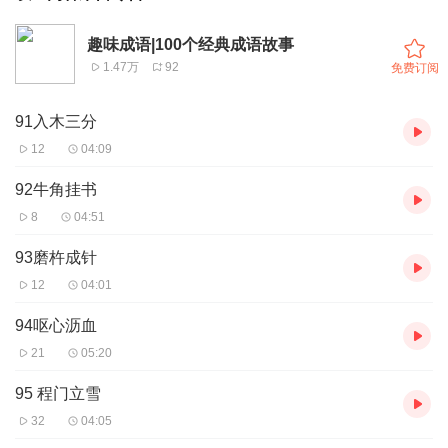
趣味成语|100个经典成语故事
1.47万
92
免费订阅
91入木三分
12
04:09
92牛角挂书
8
04:51
93磨杵成针
12
04:01
94呕心沥血
21
05:20
95 程门立雪
32
04:05