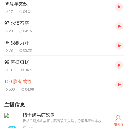
96滥竽充数
17
04:31
97 水滴石穿
29
04:15
98 狼狈为奸
78
03:38
99 完璧归赵
110
04:51
100 胸有成竹
500
04:08
主播信息
桔子妈妈讲故事
听桔子妈妈讲故事，陪着孩子入睡，分享儿童绘本故事和育儿知识，让孩子爱上阅读，享受启蒙教育。
加关注
4954