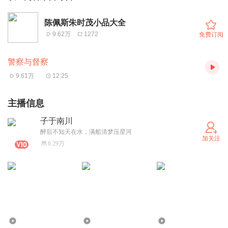
陈佩斯朱时茂小品大全
9.62万
1272
免费订阅
警察与督察
9.61万
12:25
主播信息
子于南川
醉后不知天在水，满船清梦压星河
加关注
6.29万
987.01万
44.71万
69.36万