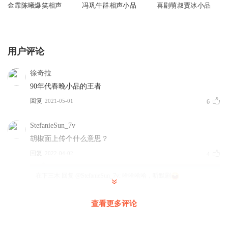
金霏陈曦爆笑相声
冯巩牛群相声小品
喜剧萌叔贾冰小品
用户评论
徐奇拉
90年代春晚小品的王者
回复
2021-05-01
6
StefanieSun_7v
胡椒面上传个什么意思？
回复
2022-04-02
4
在下三木
回复 @
StefanieSun_7v
:
哈哈哈哈，听默剧
查看更多评论
倒不完的沙漏
后面那个是？？