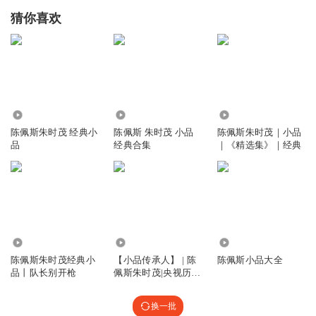
回复
2020-12-09
2
猜你喜欢
橘腻
回复 @
倒不完的沙漏
:
朱时茂
7W4ACWFXRO6
这什么鬼
18.38万
37.39万
1603
回复
2021-05-13
1
陈佩斯朱时茂 经典小
陈佩斯 朱时茂 小品
陈佩斯朱时茂｜小品
品
经典合集
｜《精选集》｜经典
听友239030883
是不是重新演的小品
回复
2024-07-30
0
14.92万
84.01万
233.92万
陈佩斯朱时茂经典小
【小品传承人】 | 陈
陈佩斯小品大全
品丨队长别开枪
佩斯朱时茂|央视历届
春晚小品
换一批