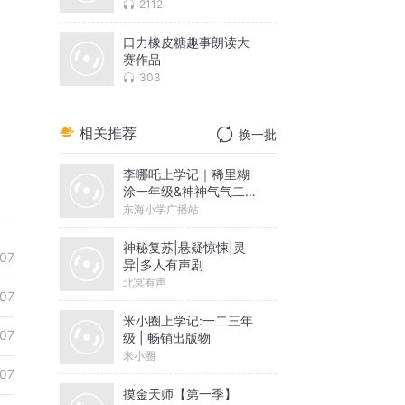
2112
口力橡皮糖趣事朗读大
赛作品
303
相关推荐
换一批
李哪吒上学记｜稀里糊
涂一年级&神神气气二年
级
东海小学广播站
神秘复苏|悬疑惊悚|灵
07
异|多人有声剧
北冥有声
07
米小圈上学记:一二三年
07
级 | 畅销出版物
米小圈
07
摸金天师【第一季】