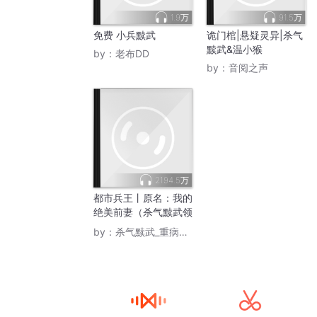
1.9万
91.5万
免费 小兵黩武
诡门棺|悬疑灵异|杀气
黩武&温小猴
by：
老布DD
by：
音阅之声
2194.5万
都市兵王丨原名：我的
绝美前妻（杀气黩武领
衔多人）
by：
杀气黩武_重病暂退