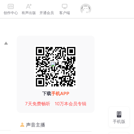
创作中心
有声出版
开通会员
客户端
下载
手机APP
7天免费畅听
10万本会员专辑
手机版
声音主播