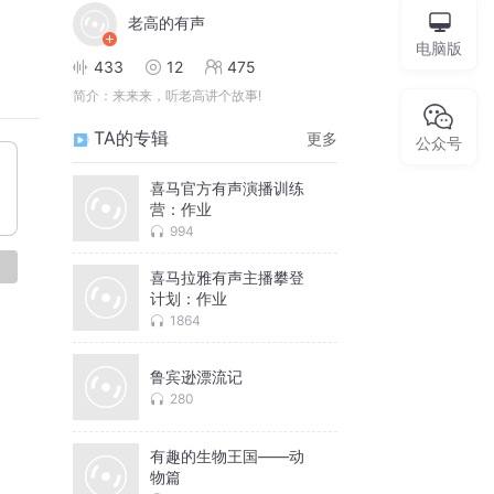
老高的有声
电脑版
433
12
475
简介：
来来来，听老高讲个故事!
TA的专辑
更多
公众号
喜马官方有声演播训练
营：作业
994
论
喜马拉雅有声主播攀登
计划：作业
1864
鲁宾逊漂流记
280
有趣的生物王国——动
物篇