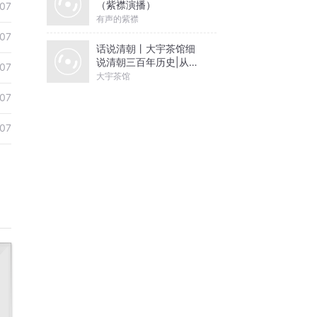
（紫襟演播）
07
有声的紫襟
07
话说清朝丨大宇茶馆细
说清朝三百年历史|从努
07
尔哈赤到末代皇帝溥仪|
大宇茶馆
康熙雍正乾隆
07
07