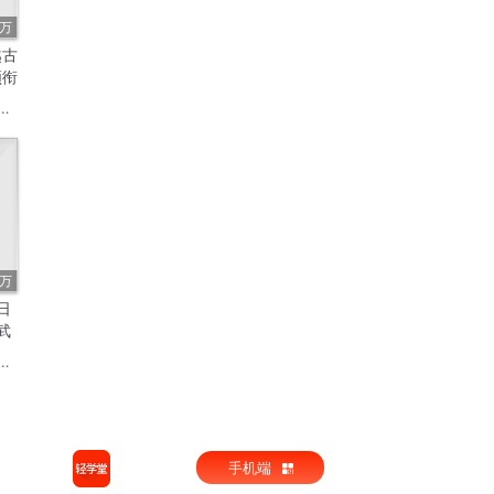
4万
越古
领衔
7万
日
武
手机端