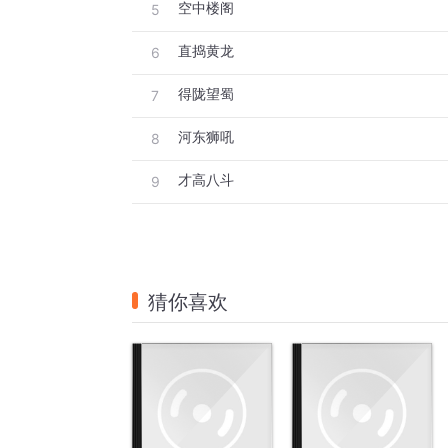
空中楼阁
5
直捣黄龙
6
得陇望蜀
7
河东狮吼
8
才高八斗
9
猜你喜欢