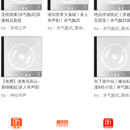
159.3万
1173.1万
3.
灵棺诡事|杀气黩武|双
港综世界大枭雄丨多人
绝品伴读医妃丨穿
播精品悬疑
有声剧丨杀气黩武
言甜宠丨杀气黩武
多人
by：
音阅之声
by：
杀气黩武_重病暂退
by：
杀气黩武_重病暂退
4.7万
260.
【免费】港奥岛风云-
在下壶中仙 | 修仙&
枭雄崛起|多人有声剧
漫&轻小说 | 杀气黩
丨杀气黩武
|多人有声剧
by：
神仙书声
by：
杀气黩武_重病暂退