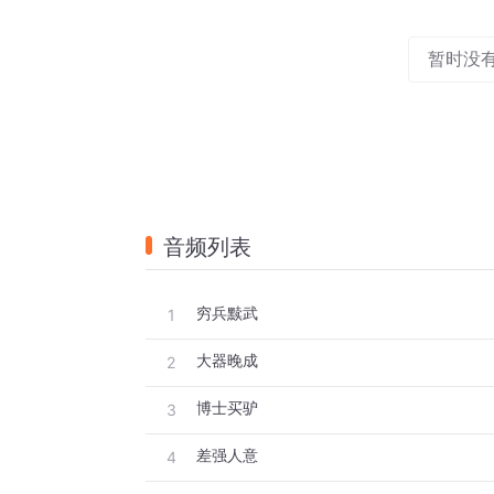
暂时没
音频列表
穷兵黩武
1
大器晚成
2
博士买驴
3
差强人意
4