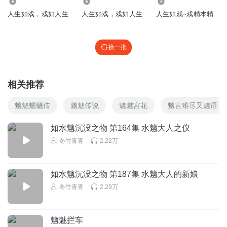
917
1767
1250
人生如戏，戏如人生
人生如戏，戏如人生
人生如戏~戏精本精
换一批
相关推荐
魑魅魍魉传
魑魅传说
魑魅宫花
魑言难尽又魑语
如水魑沉没之物 第164集 水魑大人之仪
冬竹青青
2.22万
如水魑沉没之物 第187集 水魑大人的新娘
冬竹青青
2.29万
魑魅拦车