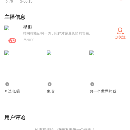
79
00:15
主播信息
星棩
时间总能证明一切，陪伴才是最长情的告白。
加关注
9090
1.73万
22.99万
89
耳边低唱
鬼听
另一个世界的我
用户评论
还没有评论，快来发表第一个评论！