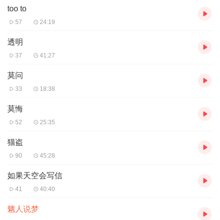
too to
57
24:19
透明
37
41:27
莫问
33
18:38
莫悔
52
25:35
猫盗
90
45:28
如果天空会写信
41
40:40
魑人说梦