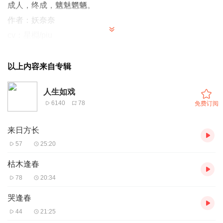
成人，终成，魑魅魍魉。
作者：妖奈奈
cv：星棩/piu
以上内容来自专辑
人生如戏
6140
78
免费订阅
来日方长
57
25:20
枯木逢春
78
20:34
哭逢春
44
21:25