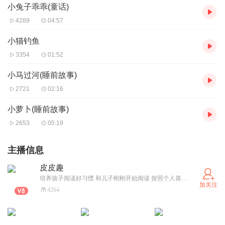
小兔子乖乖(童话)
4289
04:57
小猫钓鱼
3354
01:52
小马过河(睡前故事)
2721
02:16
小萝卜(睡前故事)
2653
05:19
主播信息
皮皮趣
培养孩子阅读好习惯 和儿子刚刚开始阅读 按照个人喜好录制 声音不是太规范 还请各位听官莫批 谢谢
加关注
4264