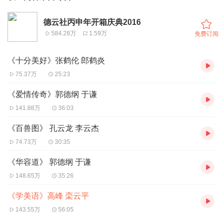
德云社丙申年开箱庆典2016
584.28万
1.59万
免费订阅
《十分美好》张鹤伦 郎鹤炎
75.37万
25:23
《爱情传奇》郭德纲 于谦
141.88万
36:03
《百兽图》 孔云龙 李云杰
74.73万
30:35
《华容道》 郭德纲 于谦
148.65万
35:26
《学美语》高峰 栾云平
143.55万
56:05