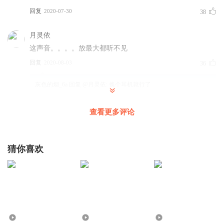
回复
2020-07-30
38
月灵依
这声音。。。。放最大都听不见
回复
2020-08-03
36
灰色的烟_6a
回复 @
月灵依
:
换个耳机就行了
查看更多评论
听友213202505
高老板的相声真的棒啊
回复
2020-08-08
31
猜你喜欢
木诩
开头这几个梗16年就开始用了呀
回复
2020-08-01
20
听友233195432
回复 @
木诩
:
这叫遛活儿，就是把有些老段子再说
1770.62万
561.14万
566.69万