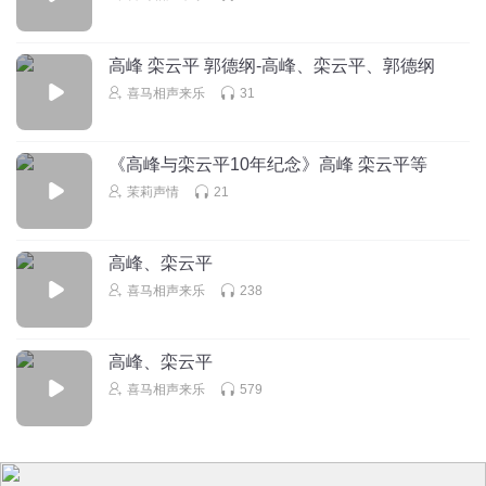
么评论的就别评论
高峰 栾云平 郭德纲-高峰、栾云平、郭德纲
nkkkll
喜马相声来乐
31
德云女孩右上角集合
回复
2020-09-07
13
《高峰与栾云平10年纪念》高峰 栾云平等
李李李李帅康
回复 @
nkkkll
:
男孩行吗
茉莉声情
21
1883824zsus
高峰、栾云平
高峰，高老板和老艺术家就差一个去世了
喜马相声来乐
238
回复
2020-12-07
9
Spqq
高峰、栾云平
吃着吃着饭听，还没咽下去就喷出来了🌚🌚
喜马相声来乐
579
回复
2020-08-05
8
13066130vdg
回复 @
Spqq
:
吃饭的时候听不笑喷，我服你