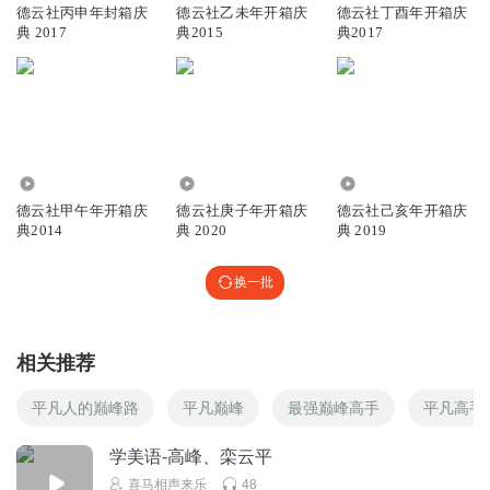
一遍
德云社丙申年封箱庆
德云社乙未年开箱庆
德云社丁酉年开箱庆
典 2017
典2015
典2017
溺于忘羡
相声斗笑社让我认识了栾云平，很棒的一个人
回复
2020-10-08
16
336.78万
730.02万
600.29万
梁先生在凡间
德云社甲午年开箱庆
德云社庚子年开箱庆
德云社己亥年开箱庆
高老板，离艺术家就差去世了
典2014
典 2020
典 2019
回复
2020-08-25
16
换一批
nkkkll
回复 @
梁先生在凡间
:
额呵呵呵
采花大哥头核雕工作室
相关推荐
说的什么玩意，没啥说的就别说
平凡人的巅峰路
平凡巅峰
最强巅峰高手
平凡高手
回复
2020-08-27
3
学美语-高峰、栾云平
斤欠林疋
回复 @
采花大哥头核雕工作室
:
评论的什么玩意儿？没什
喜马相声来乐
48