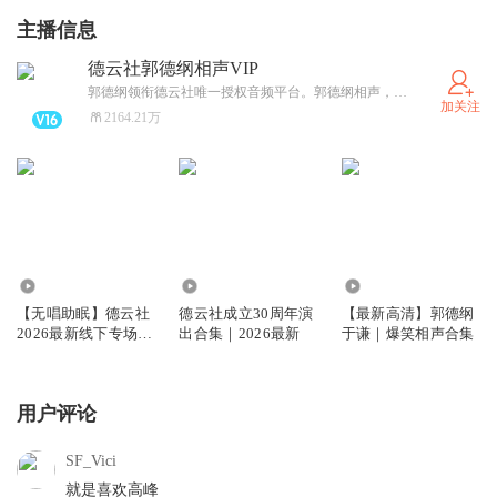
主播信息
德云社郭德纲相声VIP
郭德纲领衔德云社唯一授权音频平台。郭德纲相声，包括其著名的君臣斗、马寿出世、宋金刚押宝、解学士等。
加关注
2164.21万
1016.80万
357.41万
946.17万
【无唱助眠】德云社
德云社成立30周年演
【最新高清】郭德纲
2026最新线下专场大
出合集｜2026最新
于谦｜爆笑相声合集
合集
用户评论
SF_Vici
就是喜欢高峰