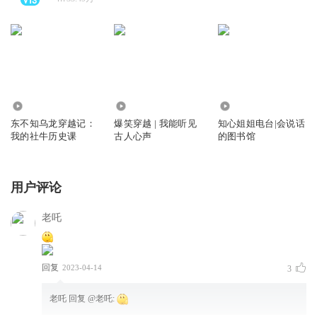
1680
1.49万
1.03万
东不知乌龙穿越记：
爆笑穿越 | 我能听见
知心姐姐电台|会说话
我的社牛历史课
古人心声
的图书馆
用户评论
老吒
回复
2023-04-14
3
老吒
回复 @
老吒
: