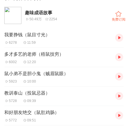
趣味成语故事
50.49万
2254
免费订阅
我要挣钱（鼠目寸光）
6278
11:59
多才多艺的老师（梧鼠技穷）
6002
12:20
鼠小弟不是胆小鬼（贼眉鼠眼）
5923
10:00
教训泰山（投鼠忌器）
5728
09:39
和好朋友绝交（鼠肚鸡肠）
5772
09:51