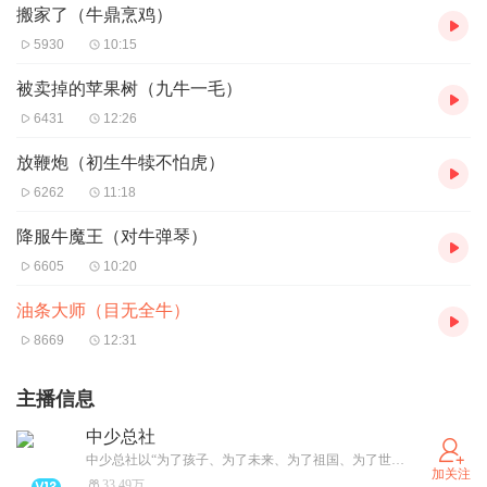
搬家了（牛鼎烹鸡）
5930
10:15
被卖掉的苹果树（九牛一毛）
6431
12:26
放鞭炮（初生牛犊不怕虎）
6262
11:18
降服牛魔王（对牛弹琴）
6605
10:20
油条大师（目无全牛）
8669
12:31
主播信息
中少总社
中少总社以“为了孩子、为了未来、为了祖国、为了世界”为办社宗旨，以“少儿特色、中国特色、 时代特色”为编辑方针，向0至18岁少年儿童提供丰富的新闻信息和优质的精神食粮。
加关注
33.49万