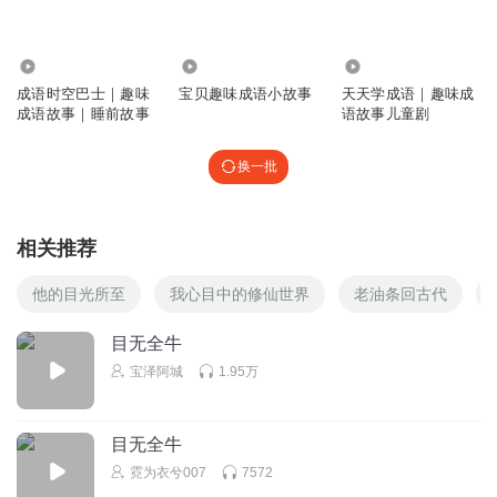
🇧🇸🇵🇰🇵🇾🇵🇸🇧🇭🇵🇦🇧🇷🇧🇾🇧🇲🇧🇬🇧🇯🇧🇪🇮🇸
🇵🇷🇵🇱🇧🇦🇧🇴🇧🇿🇧🇼🇧🇹🇧🇫🇧🇮🇰🇵🇬🇶🇩🇰🇩🇪
2770
1313
523.14万
🇹🇱🇹🇬🇩🇴🇩🇲🇷🇺🇪🇨🇪🇷🇫🇷🇫🇴🇵🇫🇬🇫🇻🇦🇵🇭
🇫🇯
成语时空巴士｜趣味
宝贝趣味成语小故事
天天学成语｜趣味成
成语故事｜睡前故事
语故事儿童剧
回复
2022-10-30
1
换一批
老吒
回复
2022-10-30
1
相关推荐
老吒
他的目光所至
我心目中的修仙世界
老油条回古代
🍘🍘🍙🍙🍻
目无全牛
回复
2022-10-30
1
宝泽阿城
1.95万
张瑢
入口的开始软硬兼施还没洗干净的环境和大聚会的意义……
目无全牛
回复
2022-10-30
1
霓为衣兮007
7572