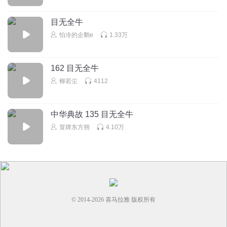
小小樱花花
目无全牛
怕冷的企鹅e
1.33万
回复
2021-07-26
1
我是一个非常喜欢这个
162 目无全牛
柳若尘
4112
回复
2024-03-22
1
中华典故 135 目无全牛
冒牌东方朔
4.10万
© 2014-
2026
喜马拉雅 版权所有