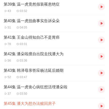
第39集 温一虎竟然假装罹患绝症
43
03:32
第40集 温一虎扭曲事实告诉朵朵
51
04:05
第41集 王金山得知自己不是胃癌
78
03:31
第42集 潘朵啦擅自出院去找潘大为
56
03:36
第43集 韩泽母亲答应杨洁延后婚期
52
03:47
第44集 温一虎丧心病狂想活埋潘朵啦
37
03:50
第45集 潘大为想办法赎回房子