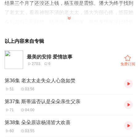
结果三个月了还没还上钱，杨玉很是震惊。潘大为终于找到
了老太太，看着神智不清的老太太，潘大为很心疼，答应她
今后由自己照顾她，结果两人回到家，赫然发现家里已经被
贴上了海州市人民医院的封条。
以上内容来自专辑
最美的安排 爱情故事
2703
6
免费订阅
第36集 老太太走失众人心急如焚
51
03:56
第37集 斯蒂温否认是朵朵亲生父亲
71
04:00
第38集 朵朵原谅杨清皆大欢喜
60
03:55