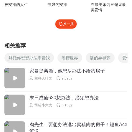
被安排的人生
最好的安排
在最美宋词里邂逅最
美爱情
换一批
相关推荐
拜托你想想办法来爱我
潘德世界
潘的异界梦
爱情
家暴提离婚，他想尽办法不给我房子
主持人叶文
9.69万
末日成仙630想办法，必须想办法
司徒小大大
5.16万
肉先生，要想办法逃出卖猪肉的房子！鲤鱼Ace
解说