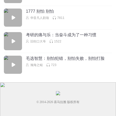
AmazingH
有什么脏不脏的😐
1777 别怕 别怕
回复
2020-08-02
2
华音凡人剧场
7811
1390567urqq
考研的痛与乐：当奋斗成为了一种习惯
最佳策略是不当第一名
旧街口大爷
1522
回复
2020-08-02
2
毛选智慧：别怕犯错，别怕失败，别怕打脸
瀚海之鲲
723
© 2014-
2026
喜马拉雅 版权所有