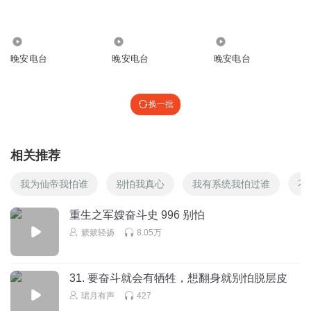
我觉得奋斗是自己的事，是自己对生活的一个态度，奋斗的
人都有自己的故事，并不是所谓的一类“奋斗n”
2908
1965
6268
回复
2020-08-01
4
晚安电台
晚安电台
晚安电台
韵涵江
网上排名说不是江苏最苦吗？
换一批
回复
2020-08-02
3
相关推荐
不执究竟
心理学上的剧场效应
我为仙帝我怕谁
别怕我真心
我有系统我怕过谁
不
回复
2020-08-04
2
重生之军嫂奋斗史 996 别怕
清凉的风_hc
簌簌轻扬
8.05万
‘’你应该选择公司，不应该讨厌奋斗。‘’总是那么有力量，喜
欢你，回听完所有音频，每天等更新。
，加油，媛媛！
31. 要奋斗就会有牺牲，想翻身就别怕脱层皮
回复
2020-08-01
2
珺月有声
427