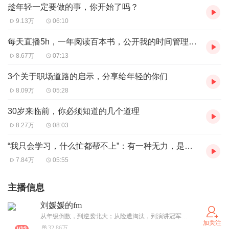
趁年轻一定要做的事，你开始了吗？
9.13万
06:10
每天直播5h，一年阅读百本书，公开我的时间管理秘诀…
8.67万
07:13
3个关于职场道路的启示，分享给年轻的你们
8.09万
05:28
30岁来临前，你必须知道的几个道理
8.27万
08:03
“我只会学习，什么忙都帮不上”：有一种无力，是只能站在那里哭
7.84万
05:55
主播信息
刘媛媛的fm
从年级倒数，到逆袭北大；从险遭淘汰，到演讲冠军；从零基础创业，到月入百万。我一直是知识改变命运的实践者，现在邀请你，参加我的「早读晚思读书圈」，用读书，拥抱人生更多可能。
加关注
32.86万