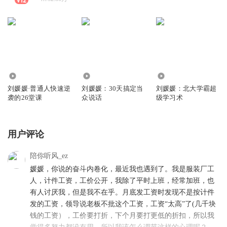
75.11万
44.50万
53.62万
刘媛媛·普通人快速逆
刘媛媛：30天搞定当
刘媛媛：北大学霸超
袭的26堂课
众说话
级学习术
用户评论
陪你听风_ez
媛媛，你说的奋斗内卷化，最近我也遇到了。我是服装厂工
人，计件工资，工价公开，我除了平时上班，经常加班，也
有人讨厌我，但是我不在乎。月底发工资时发现不是按计件
发的工资，领导说老板不批这个工资，工资“太高”了(几千块
钱的工资），工价要打折，下个月要打更低的折扣，所以我