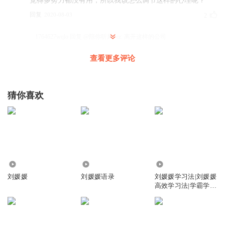
觉得多努力都没有用，所以我该怎么调节这样的心理呢？
回复
2020-08-03
2
1764627wqlo
回复 @
陪你听风_ez
:
离开这样的公司
查看更多评论
听友231521565
我觉得竞争内卷化，也就是电影院效应，其实苦的是学生。
猜你喜欢
回复
2020-08-01
6
斯嘉丽1989
题又不一样，看分数干嘛
回复
2020-08-06
4
1.62万
1190
1172
Sugar_jw0
刘媛媛
刘媛媛语录
刘媛媛学习法|刘媛媛
正在奋斗考职称，每晚听你的语音都很受鼓舞
高效学习法|学霸学习
法|学习法
回复
2020-08-01
4
大方的洛洛