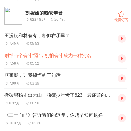
刘媛媛的晚安电台
6227.81万
26.48万
免费订阅
王漫妮和林有有，相似在哪里？
7.45万
05:53
别怕当个奋斗“逼”，别怕奋斗成为一种污名
7.58万
05:52
瓶颈期，让我顿悟的三句话
7.90万
03:39
搬砖男孩走出大山，脑瘫少年考了623：最痛苦的不是追梦，是熬着
8.32万
06:58
《三十而已》告诉我们的道理，你越早知道越好
10.37万
05:26