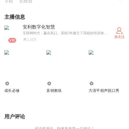
61
26:32
主播信息
安利数字化智慧
互联网时代，赢在风口。系统5年建立了高校的培训体系及高聘领导人，社交电商新思路 你认为的瓶颈不是没发解决，你认为的困难不一定无法逾越感谢您关注订阅专辑，互联网数字化的优势：1、没有开支，不用东跑西跑2、人脉无限，不用找熟人3、解决地域限制，开发全国市场4、伙伴不易流失，市场稳健经营，团队倍增快！5、互联网工具推广，效率更高，住家创业，网上学习
加关注
2.10万
461
783
580.09万
成长必修
直销教练
方清平相声脱口秀
用户评论
还没有评论，快来发表第一个评论！