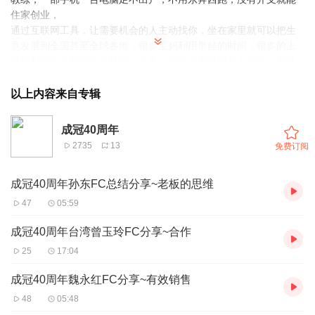
住家创业，
通过互联网工具，让需要机会的人主动找你，坐在家里就可以把生
意发展到全国甚至全球各地，很多宝妈利用带娃的时间，很多的上
班族利用业余时间在互联网上从事三到六个月也能月入过万。并且
时间越长，收入越高，
以上内容来自专辑
今天25年的安利迎来了社交电商的新时代′，机会不能错过，了解不
会损失什么，拒绝了解错失一次改变命运的机会，欢迎加微
成冠40周年
信‘18957333963详细考察
2735
13
免费订阅
成冠40周年孙东FC总结分享~老板的思维
47
05:59
成冠40周年台湾曾玉玲FC分享~合作
25
17:04
成冠40周年魏永红FC分享~有效销售
48
05:48