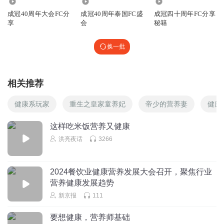
1380
1758
504
成冠40周年大会FC分
成冠40周年泰国FC盛
成冠四十周年FC分享
享
会
秘籍
换一批
相关推荐
健康系玩家
重生之皇家童养妃
帝少的营养妻
健康
这样吃米饭营养又健康
洪亮夜话
3266
2024餐饮业健康营养发展大会召开，聚焦行业
营养健康发展趋势
新京报
111
要想健康，营养师基础