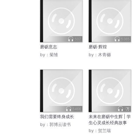
507
5365
磨砺意志
磨砺·辉煌
by：
菊雏
by：
木青樾
5466
1万
我们需要终身成长
未来在磨砺中生辉 | 学
生心灵成长经典故事
by：
郭博云读书
by：
贺兰瑞