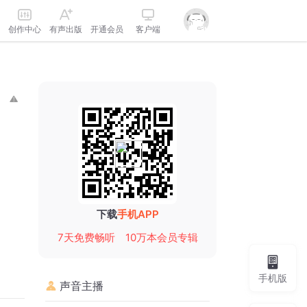
创作中心
有声出版
开通会员
客户端
下载
手机APP
7天免费畅听
10万本会员专辑
手机版
声音主播