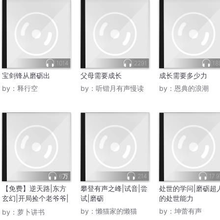
1014
2291
18
宝剑锋从磨砺出
父母需要成长
成长需要多少力
by：
释行空
by：
听锴月有声慢读
by：
恩典的浪潮
6万
214
17.
【免费】逆天路|东方
攀登有声之峰|试音|尝
处世的学问|磨砺超
玄幻|开局捡个老爷爷|
试|磨砺
的处世能力
磨砺成长
by：
懒猫家的懒猫
by：
坤蕾有声
by：
萝卜讲书