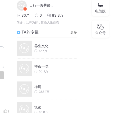
日行一善共修平台
电脑版
3071
6
83.3万
简介：
以声为伴，体验人生百态
TA的专辑
更多
公众号
养生文化
557万
禅茶一味
50.2万
论
禅境
385.1万
悦读
1
10.8万