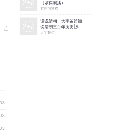
（紫襟演播）
有声的紫襟
话说清朝丨大宇茶馆细
说清朝三百年历史|从努
1
尔哈赤到末代皇帝溥仪|
大宇茶馆
康熙雍正乾隆
03
03
03