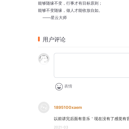
能够随缘不变，行事才有目标原则； 
能够不变随缘，做人才能收放自如。
    ——星云大师
用户评论
表情
1895100xaem
以前讲完后面有音乐＇现在没有了感觉有
2021-03