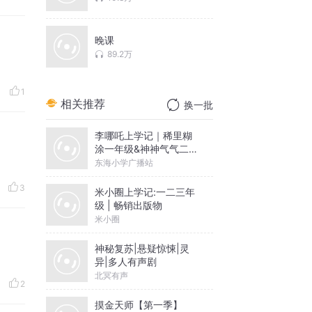
晚课
89.2万
1
相关推荐
换一批
李哪吒上学记｜稀里糊
涂一年级&神神气气二年
级
东海小学广播站
3
米小圈上学记:一二三年
级 | 畅销出版物
米小圈
神秘复苏|悬疑惊悚|灵
异|多人有声剧
北冥有声
2
摸金天师【第一季】