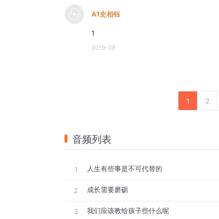
A1史相钰
1
2019-08
1
2
音频列表
人生有些事是不可代替的
1
成长需要磨砺
2
我们应该教给孩子些什么呢
3