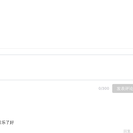
发表评
0
/
300
音乐了好
回复