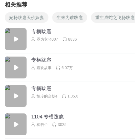
相关推荐
妃扬跋扈天价妖妻
生来为谁跋扈
重生成蛇之飞扬跋扈
专横跋扈
霓为衣兮007
8836
专横跋扈
嘉欢故事
6.07万
专横跋扈
怕冷的企鹅e
1.35万
1104 专横跋扈
柳若尘
3025