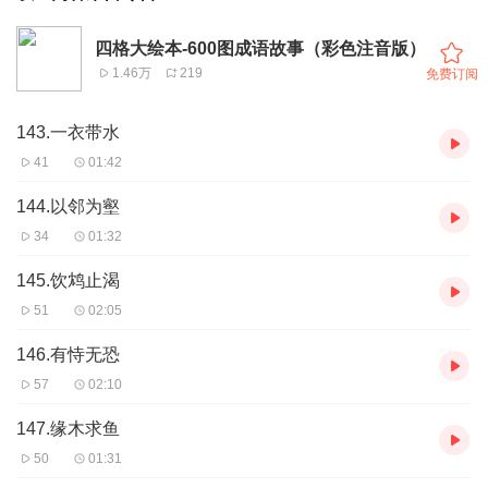
四格大绘本-600图成语故事（彩色注音版）
1.46万
219
免费订阅
143.一衣带水
41
01:42
144.以邻为壑
34
01:32
145.饮鸩止渴
51
02:05
146.有恃无恐
57
02:10
147.缘木求鱼
50
01:31