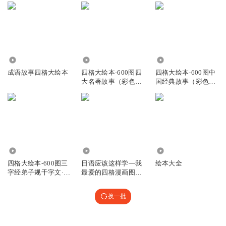
1357
3.44万
2.24万
成语故事四格大绘本
四格大绘本-600图四
四格大绘本-600图中
大名著故事（彩色注
国经典故事（彩色注
音版）
音版）
6.36万
1.85万
1.21万
四格大绘本-600图三
日语应该这样学—我
绘本大全
字经弟子规千字文·千
最爱的四格漫画图解
家诗·中国寓言
日语书
换一批