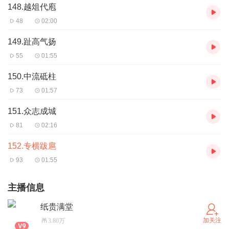
148.越俎代庖
48
02:00
149.趾高气扬
55
01:55
150.中流砥柱
73
01:57
151.众志成城
81
02:16
152.专横跋扈
93
01:55
主播信息
纸贵满堂
加关注
3.80万