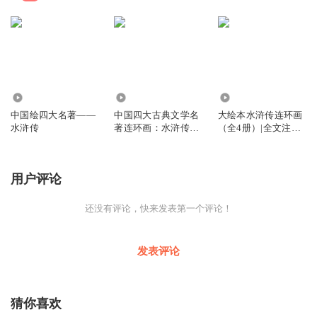
4.07万
1.30万
3489
中国绘四大名著——
中国四大古典文学名
大绘本水浒传连环画
水浒传
著连环画：水浒传连
（全4册）|全文注
环画（12册装）
音|70故事
用户评论
还没有评论，快来发表第一个评论！
发表评论
猜你喜欢