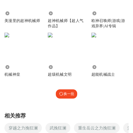
鲁迅曰
14.25万
1304.53万
2.27万
你等我一下，我给你买几个橘子去
美漫里的超神机械师
超神机械师【超人气
欧神召唤师|游戏|游
回复
2020-09-14
6
作品】
戏异界|AI专辑
跟干净一样帅的男人
回复 @
鲁迅曰
:
你等我一下，我给你买几个橘
子去
Simon啊
46.27万
92.20万
17.16万
机械师，不是机械师傅，汗
机械神皇
超级机械文明
超能机械战士
回复
2022-01-01
5
神级空大狂魔
换一批
你好雷阵雨我是刮台风
回复
2021-05-12
4
相关推荐
怪物_4u
回复 @
神级空大狂魔
:
阴转多云
穿越之力挽狂澜
武挽狂澜
重生岳云之力挽狂澜
篮