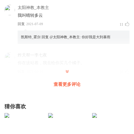
太阳神教_本教主
我叫晴转多云
回复
2021-07-09
11
凯斯特_霍尔
回复 @
太阳神教_本教主
:
你好我是大到暴雨
炸天帮一李七夜
你在这站着，我去给你买几个橘子。
回复
2021-03-10
10
查看更多评论
跟干净一样帅的男人
回复 @
炸天帮一李七夜
:
你在这站着，我去给
你买几个橘子。
猜你喜欢
_西楼_
神踏马雷阵雨
回复
2021-02-17
9