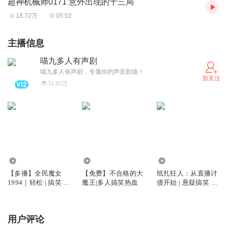
超神机械师0171 意外出现的十三局
18.72万
05:02
主播信息
喵九多人有声剧
喵九多人有声剧，专属你的声音剧场！
加关注
51.83万
203.77万
7.68万
15.36万
【多播】全民魔女
【免费】不合格的大
纸扎狂人：从直播讨
1994｜轻松 | 搞笑 |
魔王|多人搞笑热血
债开始 | 悬疑搞笑 精
时空穿梭 | 科幻 | 幻
品多人
想
用户评论