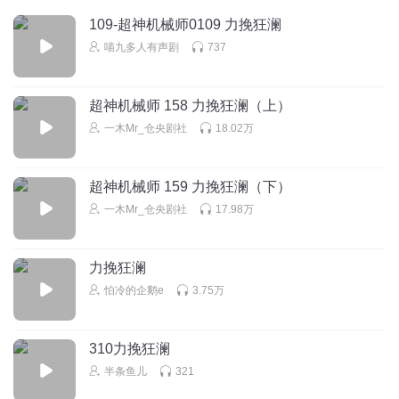
_pikapika_
109-超神机械师0109 力挽狂澜
如果旁白音量是10 那心理活动音量是2－3 声音开最大都听不
喵九多人有声剧
737
清
回复
2022-08-09
4
超神机械师 158 力挽狂澜（上）
听友254249680
一木Mr_仓央剧社
18.02万
肥皂捡了吗
回复
2020-11-29
4
超神机械师 159 力挽狂澜（下）
一木Mr_仓央剧社
17.98万
听友254249680
回复 @
听友254249680
:
我从新来听得
力挽狂澜
听友290555607
怕冷的企鹅e
3.75万
娇嫩的少女，被三路齐攻
回复
2026-04-18
3
310力挽狂澜
半条鱼儿
321