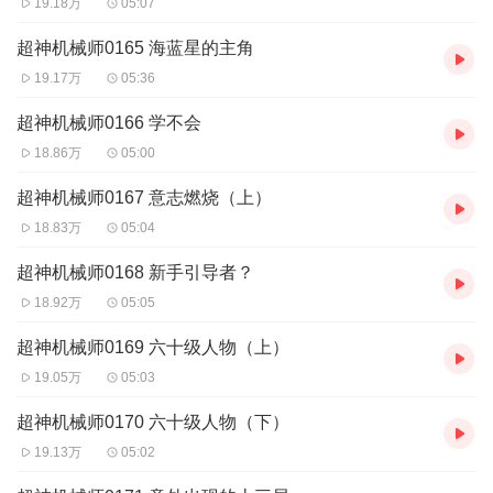
19.18万
05:07
如果不是玩家出现，本书就是正经严肃的穿越异界题材......
超神机械师0165 海蓝星的主角
【制作团队】
19.17万
05:36
出品：喵九娱乐
编剧：喵三岁
超神机械师0166 学不会
主播：七言、伊小爱、阿宽、喵九、顺子、林子等
18.86万
05:00
后期：Lavender
超神机械师0167 意志燃烧（上）
喵九多人有声剧，万事皆成剧，万剧皆是戏。
18.83万
05:04
这里有更懂你的声音缔造者，不一样的视听享受！
超神机械师0168 新手引导者？
18.92万
05:05
超神机械师0169 六十级人物（上）
19.05万
05:03
超神机械师0170 六十级人物（下）
19.13万
05:02