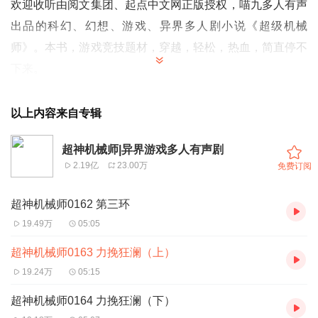
欢迎收听由阅文集团、起点中文网正版授权，喵九多人有声
出品的科幻、幻想、游戏、异界多人剧小说《超级机械
师》。本书，游戏竞技题材，穿越，轻松，热血，简直停不
下来。
更新说明：每日12:00更新2集，不定期爆更。
以上内容来自专辑
(订阅+关注，更新每日提醒，不错过每一次爆更福利~）
超神机械师|异界游戏多人有声剧
2.19亿
23.00万
免费订阅
【故事简介】
韩萧，《星海》骨灰级代练，被来自东（zuo）方（zhe）
超神机械师0162 第三环
的神秘力量扔进穿越大军，携带玩家面板变成NPC，回到
19.49万
05:05
《星海》公测之前，毅然选择难度最高的机械系。
超神机械师0163 力挽狂澜（上）
战舰列队纵横星海，星辰机甲夭矫如龙，幽能炮毁天灭地，
19.24万
05:15
还有无边无际的机械大军，静静待在随身仓库里。
超神机械师0164 力挽狂澜（下）
一人，即是军团！