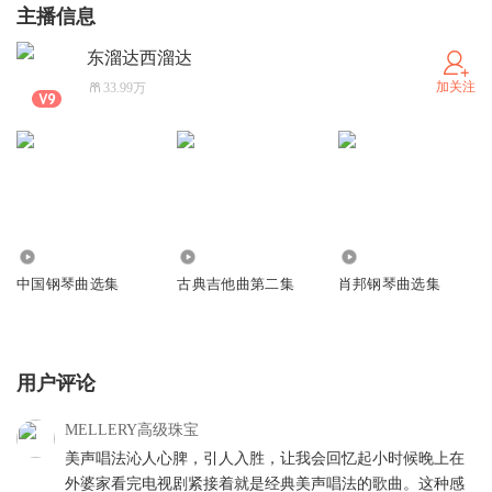
主播信息
东溜达西溜达
加关注
33.99万
19.39万
16.14万
62.68万
中国钢琴曲选集
古典吉他曲第二集
肖邦钢琴曲选集
用户评论
MELLERY高级珠宝
美声唱法沁人心脾，引人入胜，让我会回忆起小时候晚上在
外婆家看完电视剧紧接着就是经典美声唱法的歌曲。这种感