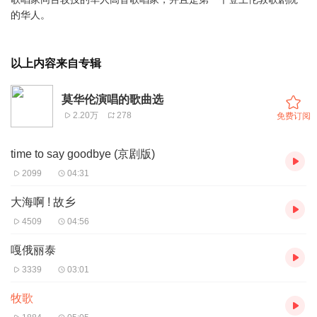
的华人。
以上内容来自专辑
莫华伦演唱的歌曲选
2.20万
278
免费订阅
time to say goodbye (京剧版)
2099
04:31
大海啊 ! 故乡
4509
04:56
嘎俄丽泰
3339
03:01
牧歌