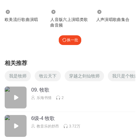
774
3.44万
15.50万
欧美流行歌曲演唱
人音版六上演唱类歌
人声演唱歌曲集合
曲音频
换一批
相关推荐
我是牧师
牧云天下
穿越之剑仙牧师
我只是个牧师
09. 牧歌
乐海书情
2
6级-4 牧歌
教音乐的舒昂
3.72万