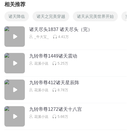
相关推荐
诸天降临
诸天之完美穿越
诸天从完美世界开始
穿
诸天尽头1837 诸天尽头（完）
_牛大宝_
4.41万
九转帝尊1449诸天震动
花溪小说
5.25万
九转帝尊412诸天星辰阵
花溪小说
8.78万
九转帝尊1272诸天十八宫
花溪小说
5.66万