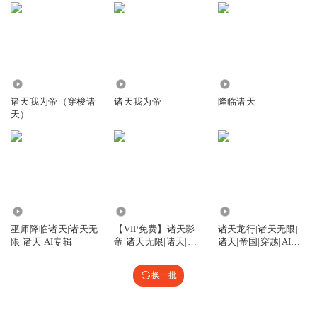
114.10万
14.55万
58.76万
诸天我为帝（穿梭诸
诸天我为帝
降临诸天
天）
7.58万
8.59万
6.10万
巫师降临诸天|诸天无
【VIP免费】诸天影
诸天龙行|诸天无限|
限|诸天|AI专辑
帝|诸天无限|诸天|AI
诸天|帝国|穿越|AI专
专辑
辑
换一批