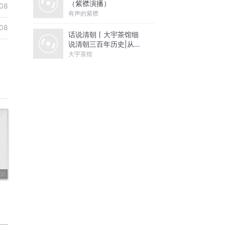
（紫襟演播）
08
有声的紫襟
08
话说清朝丨大宇茶馆细
说清朝三百年历史|从努
尔哈赤到末代皇帝溥仪|
大宇茶馆
康熙雍正乾隆
00