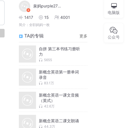
泉妈purple2702
电脑版
1417
15
4001
简介：
全职妈妈一枚
论
TA的专辑
更多
公众号
自拼 第三本书练习册听
力
5655
新概念英语第一册单词
录音
83.1万
新概念英语一课文音频
（英式）
42.6万
新概念英语二课文朗诵
44.3万