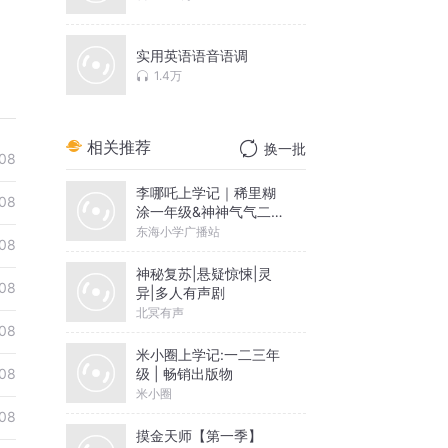
实用英语语音语调
1.4万
相关推荐
换一批
08
李哪吒上学记｜稀里糊
08
涂一年级&神神气气二年
级
东海小学广播站
08
神秘复苏|悬疑惊悚|灵
08
异|多人有声剧
北冥有声
08
米小圈上学记:一二三年
级 | 畅销出版物
08
米小圈
08
摸金天师【第一季】