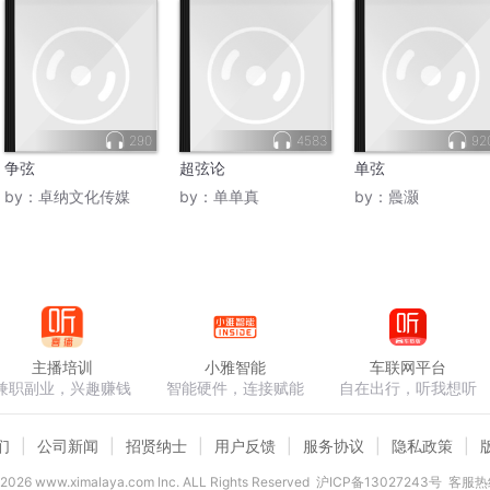
290
4583
92
争弦
超弦论
单弦
by：
卓纳文化传媒
by：
单单真
by：
曟灏
主播培训
小雅智能
车联网平台
兼职副业，兴趣赚钱
智能硬件，连接赋能
自在出行，听我想听
们
公司新闻
招贤纳士
用户反馈
服务协议
隐私政策
2026
www.ximalaya.com lnc. ALL Rights Reserved
沪ICP备13027243号
客服热线