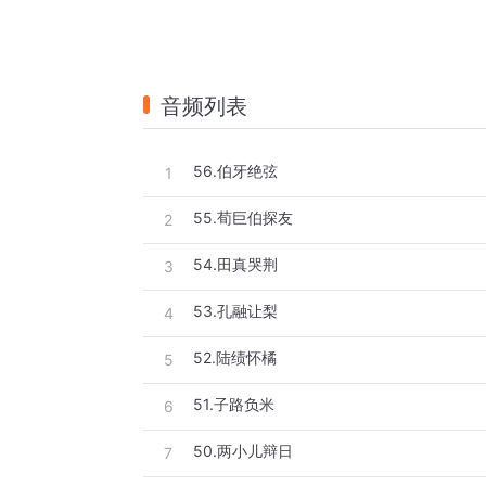
音频列表
56.伯牙绝弦
1
55.荀巨伯探友
2
54.田真哭荆
3
53.孔融让梨
4
52.陆绩怀橘
5
51.子路负米
6
50.两小儿辩日
7