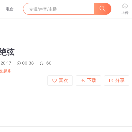
电台
上传
牙绝弦
:20:17
00:38
60
文起步
喜欢
下载
分享