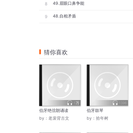
49.眉眼口鼻争能
8
48.自相矛盾
9
猜你喜欢
5万
1396
伯牙绝弦朗诵读
伯牙鼓琴
by：
老裴背古文
by：
拾年树