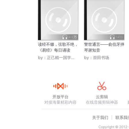
4.9万
1410
读经不缀，弦歌不绝，
警世通言——俞伯牙摔
《易经》每日诵读
琴谢知音
by：
正己精一国学心解四书
by：
崇田书场
开放平台
云剪辑
对接海量精彩内容
在线音频剪辑神器
关于我们
联系我
Copyright © 2012-