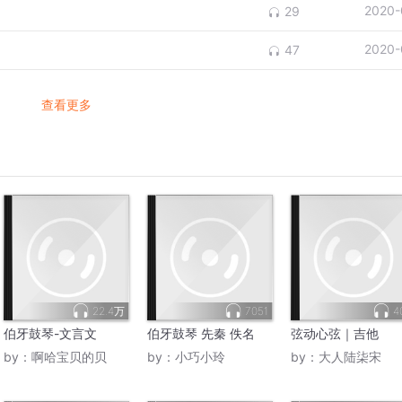
2020-
29
2020-
47
查看更多
22.4万
7051
4
伯牙鼓琴-文言文
伯牙鼓琴 先秦 佚名
弦动心弦｜吉他
by：
啊哈宝贝的贝
by：
小巧小玲
by：
大人陆柒宋