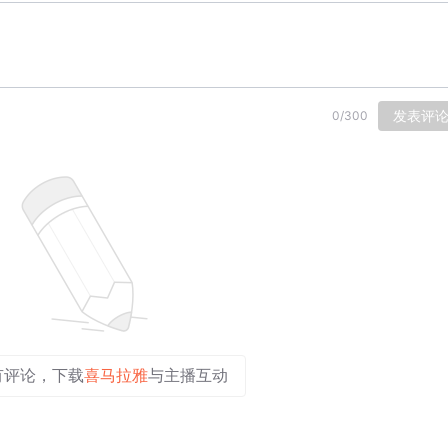
发表评
0
/
300
有评论，下载
喜马拉雅
与主播互动