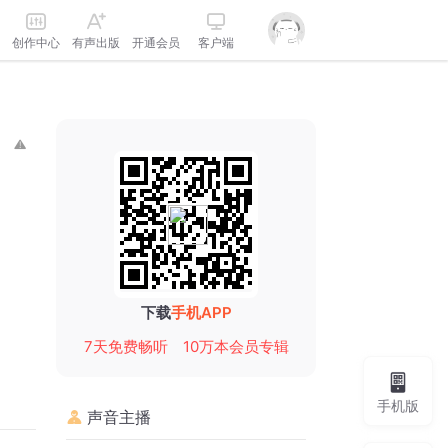
创作中心
有声出版
开通会员
客户端
下载
手机APP
7天免费畅听
10万本会员专辑
手机版
声音主播