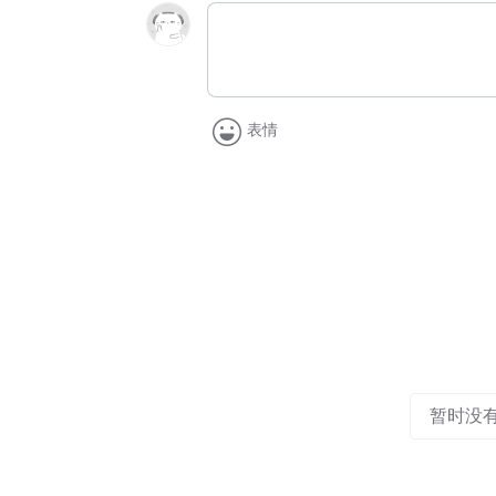
表情
暂时没