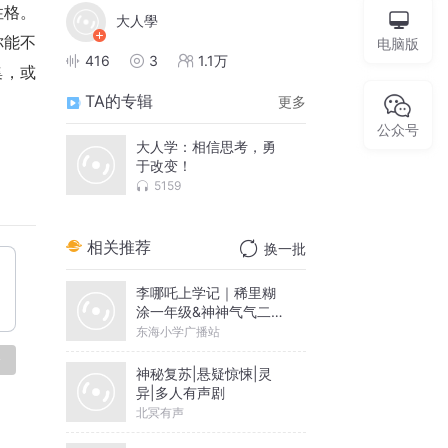
性格。
大人學
你能不
电脑版
416
3
1.1万
集，或
TA的专辑
更多
公众号
大人学：相信思考，勇
于改变！
5159
相关推荐
换一批
李哪吒上学记｜稀里糊
涂一年级&神神气气二年
级
东海小学广播站
论
神秘复苏|悬疑惊悚|灵
异|多人有声剧
北冥有声