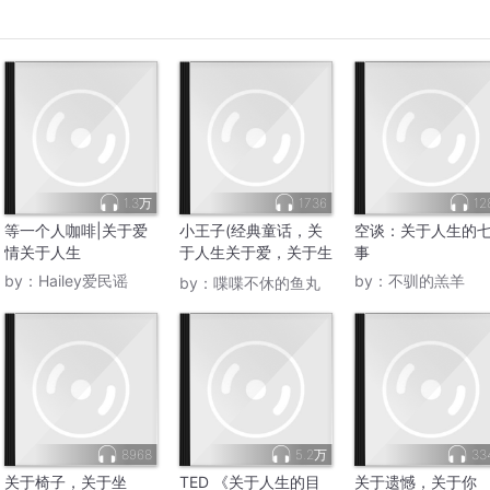
1.3万
1736
12
等一个人咖啡|关于爱
小王子(经典童话，关
空谈：关于人生的
情关于人生
于人生关于爱，关于生
事
活的领悟)
by：
Hailey爱民谣
by：
不驯的羔羊
by：
喋喋不休的鱼丸
8968
5.2万
33
关于椅子，关于坐
TED 《关于人生的目
关于遗憾，关于你