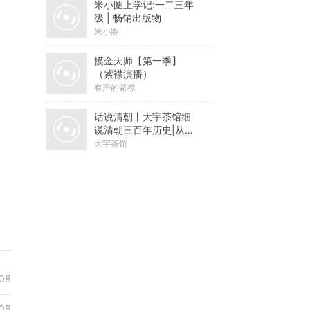
米小圈上学记:一二三年
级 | 畅销出版物
米小圈
摸金天师【第一季】
（紫襟演播）
有声的紫襟
话说清朝丨大宇茶馆细
说清朝三百年历史|从努
尔哈赤到末代皇帝溥仪|
大宇茶馆
康熙雍正乾隆
08
08