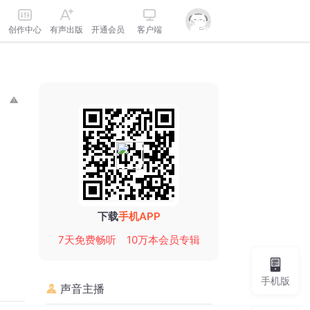
创作中心
有声出版
开通会员
客户端
下载
手机APP
7天免费畅听
10万本会员专辑
手机版
声音主播