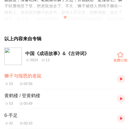
子轻蔑地笑了笑，把老鼠放走了。不久，狮子被猎人用绳子捆在一
棵树上。老鼠听到狮子的哀号，趁猎人不注意，咬断绳索，放走了
狮子。老鼠说：“当时你嘲笑我，不相信能得到我的报答，现在你明
白了吧——老鼠也有自己的本事！”
以上内容来自专辑
中国《成语故事》&《古诗词》
3924
13
免费订阅
狮子与报恩的老鼠
53
00:58
黄鹤楼 / 登黄鹤楼
53
00:49
6-手足
42
00:33