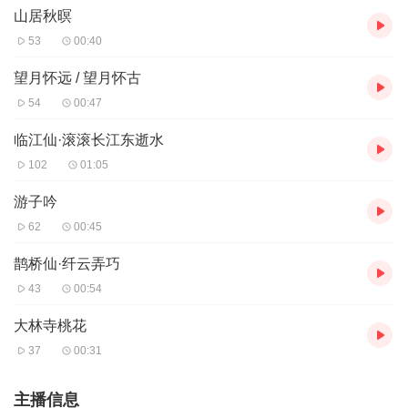
山居秋暝
53
00:40
望月怀远 / 望月怀古
54
00:47
临江仙·滚滚长江东逝水
102
01:05
游子吟
62
00:45
鹊桥仙·纤云弄巧
43
00:54
大林寺桃花
37
00:31
主播信息