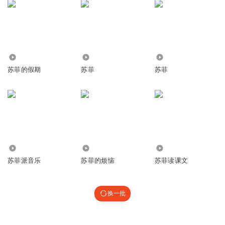
2.88万
796
845
苏菲的假期
苏菲
苏菲
838
920
2.93万
苏菲派音乐
苏菲的烦恼
苏菲读课文
换一批