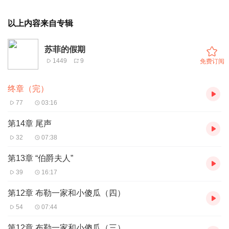
以上内容来自专辑
苏菲的假期
1449
9
免费订阅
终章（完）
77
03:16
第14章 尾声
32
07:38
第13章 “伯爵夫人”
39
16:17
第12章 布勒一家和小傻瓜（四）
54
07:44
第12章 布勒一家和小傻瓜（三）