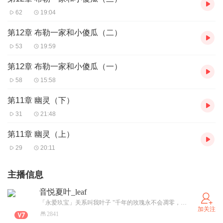
62
19:04
第12章 布勒一家和小傻瓜（二）
53
19:59
第12章 布勒一家和小傻瓜（一）
58
15:58
第11章 幽灵（下）
31
21:48
第11章 幽灵（上）
29
20:11
主播信息
音悦夏叶_leaf
「永爱玖宝」关系叫我叶子 "千年的玫瑰永不会凋零，在世界的角落默默开着."
加关注
2841