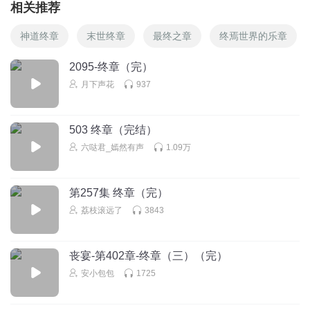
相关推荐
神道终章
末世终章
最终之章
终焉世界的乐章
2095-终章（完）
月下声花
937
503 终章（完结）
六哒君_嫣然有声
1.09万
第257集 终章（完）
荔枝滚远了
3843
丧宴-第402章-终章（三）（完）
安小包包
1725