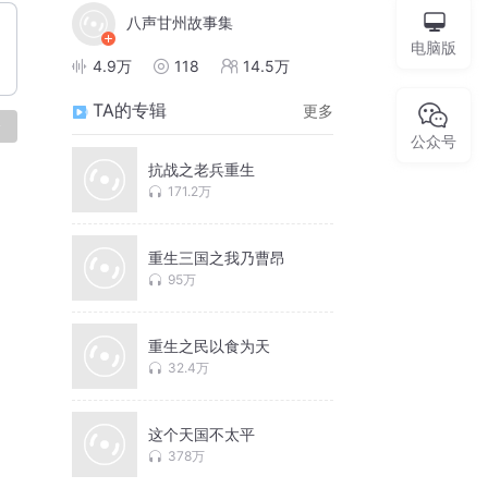
八声甘州故事集
电脑版
4.9万
118
14.5万
TA的专辑
更多
论
公众号
抗战之老兵重生
171.2万
重生三国之我乃曹昂
95万
重生之民以食为天
32.4万
这个天国不太平
378万