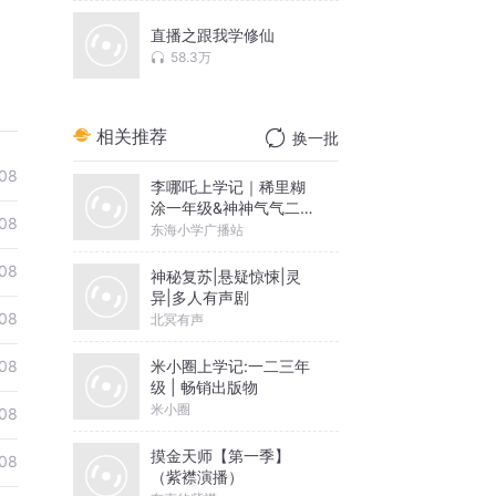
直播之跟我学修仙
58.3万
相关推荐
换一批
08
李哪吒上学记｜稀里糊
涂一年级&神神气气二年
08
级
东海小学广播站
08
神秘复苏|悬疑惊悚|灵
异|多人有声剧
08
北冥有声
米小圈上学记:一二三年
08
级 | 畅销出版物
米小圈
08
摸金天师【第一季】
08
（紫襟演播）