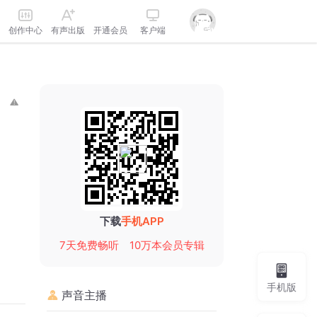
创作中心
有声出版
开通会员
客户端
下载
手机APP
7天免费畅听
10万本会员专辑
手机版
声音主播