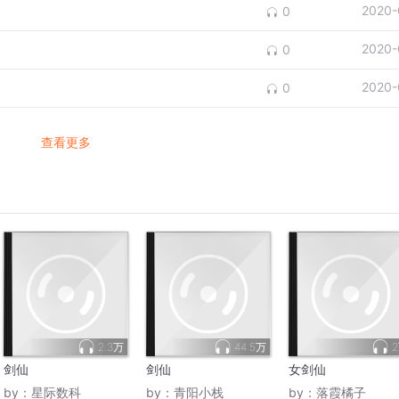
2020-
0
2020-
0
2020-
0
查看更多
2.3万
44.5万
剑仙
剑仙
女剑仙
by：
星际数科
by：
青阳小栈
by：
落霞橘子