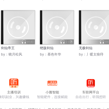
4540
2.8万
44
剑仙帝王
绝版剑仙
无极剑仙
by：
晓月松风
by：
慕色年华
by：
丿暖太狼冄
主播培训
小雅智能
车联网平台
兼职副业，兴趣赚钱
智能硬件，连接赋能
自在出行，听我想听