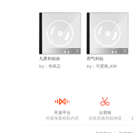
8.6万
2.4万
九星剑仙诀
邪气剑仙
by：
华风五
by：
可爱熊_KW
开放平台
云剪辑
对接海量精彩内容
在线音频剪辑神器