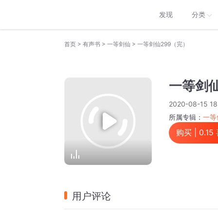
发现
分类
>
>
>
首页
有声书
一等剑仙
一等剑仙299（完）
一等剑仙
2020-08-15 18
所属专辑：
一等
购买 |
0.15
用户评论