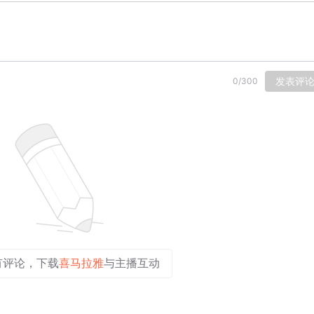
发表评
0
/
300
有评论，下载
喜马拉雅
与主播互动