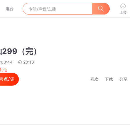
电台
上传
299（完）
:00:44
20:13
剑仙
喜点/集
喜欢
下载
分享