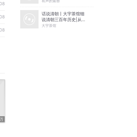
有声的紫襟
08
话说清朝丨大宇茶馆细
08
说清朝三百年历史|从努
尔哈赤到末代皇帝溥仪|
大宇茶馆
08
康熙雍正乾隆
2万