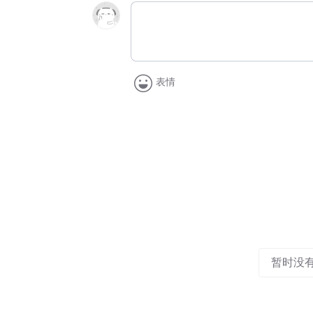
表情
暂时没