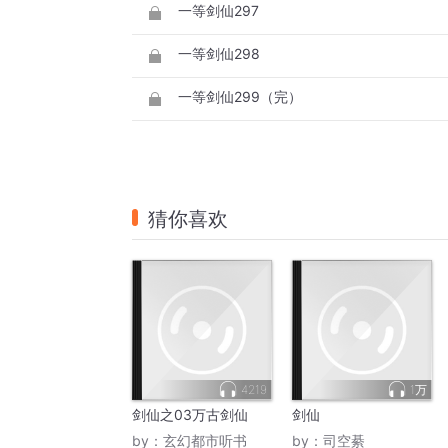
一等剑仙297
一等剑仙298
一等剑仙299（完）
猜你喜欢
4219
1万
剑仙之03万古剑仙
剑仙
by：
玄幻都市听书
by：
司空綦