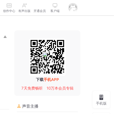
创作中心
有声出版
开通会员
客户端
下载
手机APP
7天免费畅听
10万本会员专辑
手机版
声音主播