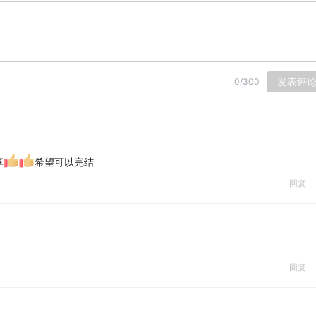
发表评
0
/
300
享
希望可以完结
回复
回复