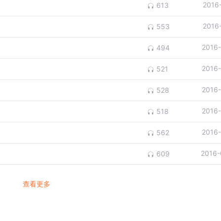
2016
613
2016
553
2016
494
2016
521
2016
528
2016
518
2016
562
2016-
609
查看更多