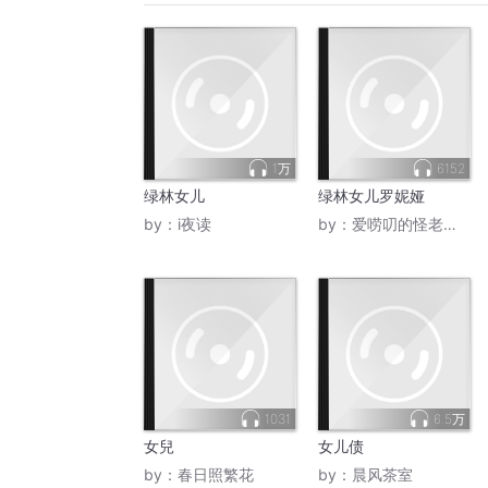
1万
6152
绿林女儿
绿林女儿罗妮娅
by：
i夜读
by：
爱唠叨的怪老头儿
1031
6.5万
女兒
女儿债
by：
春日照繁花
by：
晨风茶室