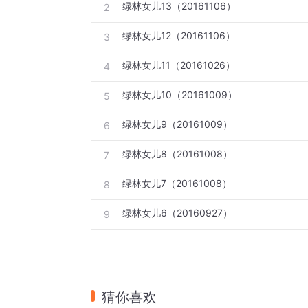
绿林女儿13（20161106）
2
绿林女儿12（20161106）
3
绿林女儿11（20161026）
4
绿林女儿10（20161009）
5
绿林女儿9（20161009）
6
绿林女儿8（20161008）
7
绿林女儿7（20161008）
8
绿林女儿6（20160927）
9
猜你喜欢