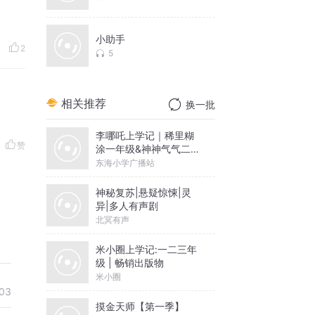
小助手
2
5
相关推荐
换一批
李哪吒上学记｜稀里糊
赞
涂一年级&神神气气二年
级
东海小学广播站
神秘复苏|悬疑惊悚|灵
异|多人有声剧
北冥有声
米小圈上学记:一二三年
级 | 畅销出版物
米小圈
03
摸金天师【第一季】