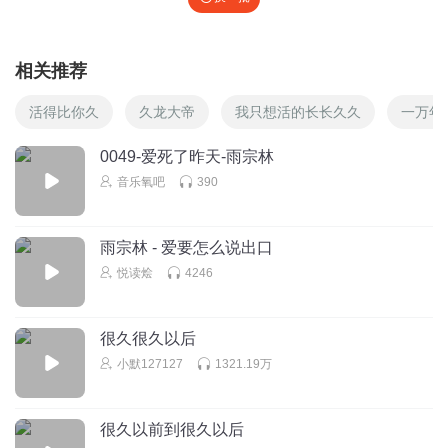
相关推荐
活得比你久
久龙大帝
我只想活的长长久久
一万年
0049-爱死了昨天-雨宗林
音乐氧吧
390
雨宗林 - 爱要怎么说出口
悦读烩
4246
很久很久以后
小默127127
1321.19万
很久以前到很久以后