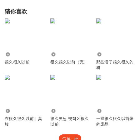
猜你喜欢
270
3.57万
2652
很久很久以前
很久很久以前（完）
那些活了很久很久的
树
5111
2.95万
1175
在很久很久以前｜莫
很久옛날 옛적에很久
一些很久很久以前录
峻
以前
的废品
换一批