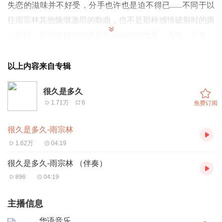
失恋的滋味并不好受，分手也许也是迫不得已
......
不同于以
往雨宗林其他慷慨激昂的歌曲，也不是那种感情破裂时的撕
心裂肺，雨宗林独特的嗓音将词曲中的忧桑、无奈、不舍、
思念等多种情绪娓娓道来，那种发自内心的歌喉和他对内心
的真情流露。流过泪，滴过血，恋过你；承诺是“枷锁”，也
以上内容来自专辑
是最后的“执着”。
很久是多久
1.71万
6
免费订阅
很久是多久-雨宗林
1.62万
04:19
很久是多久-雨宗林 （伴奏）
896
04:19
主播信息
华语音乐